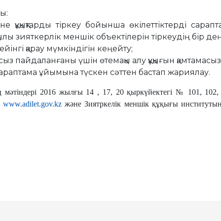
ы:
не құқықтарды тіркеу бойынша өкілеттіктерді сарап
лы зияткерлік меншік объектілерін тіркеудің бір деңг
ейінгі қарау мүмкіндігін кеңейту;
аңсыз пайдаланғаны үшін өтемақы алу құқығын қамтамасыз
сараптама ұйымына түскен сәттен бастап жариялау.
тіндері 2016 жылғы 14 , 17, 20 қыркүйектегі № 101, 102, 1
ң
www.adilet.gov.kz
және Зиятркелік меншік құқығы институт