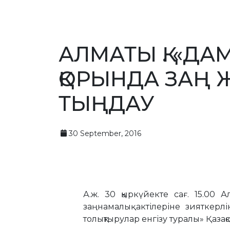
АЛМАТЫ Қ. «ДА
ҚОРЫНДА ЗАҢ 
ТЫҢДАУ
30 September, 2016
А.ж. 30 қыркүйекте сағ. 15.00 
заңнамалық актілеріне зияткер
толықтырулар енгізу туралы» Қаза