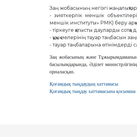
Заң жобасының негізгі жаңалықтар
- зияткерлік меншік объектілері
меншік институты» РМК) беру арқы
- тіркеуге қатысты дауларды сотқа д
- құқық иелерінің тауар таңбасын з
- тауар таңбаларына өтінімдерді 
Заң жобасының және Тұжырымдаманың мә
басылымдарында, Әділет министрлігіні
орналасқан.
Қоғамдық тыңдаудың хаттамасы
Қоғамдық тыңдау хаттамасына қосымша