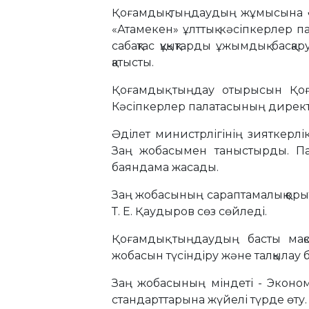
Қоғамдық тыңдаудың жұмысына Әд
«Атамекен» ұлттық кәсіпкерлер 
сабақтас құқықтарды ұжымдық басқ
қатысты.
Қоғамдық тыңдау отырысын Қоға
Кәсіпкерлер палатасының директо
Әділет министрлігінің зияткерл
Заң жобасымен таныстырды. Пате
баяндама жасады.
Заң жобасының сараптамалық қоры
Т. Е. Қаудыров сөз сөйледі.
Қоғамдық тыңдаудың басты мақс
жобасын түсіндіру және талқылау
Заң жобасының міндеті - Эконом
стандарттарына жүйелі түрде өту.