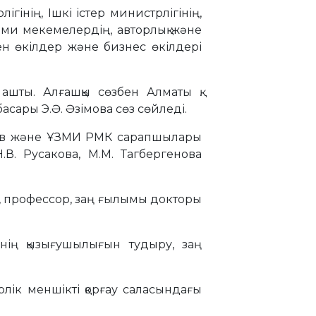
нің, Ішкі істер министрлігінің,
ыми мекемелердің, авторлық және
лген өкілдер және бизнес өкілдері
ашты. Алғашқы сөзбен Алматы қ.
сары Э.Ә. Әзімова сөз сөйледі.
стаев және ҰЗМИ РМК сарапшылары
.В. Русакова, М.М. Тагбергенова
і, профессор, заң ғылымы докторы
інің қызығушылығын тудыру, заң
лік меншікті қорғау саласындағы