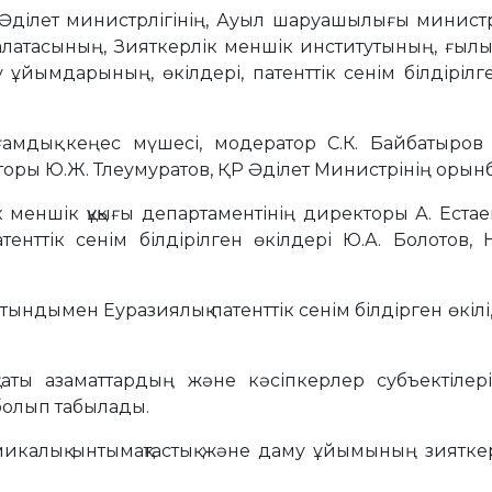
ілет министрлігінің, Ауыл шаруашылығы министрлігі
палатасының, Зияткерлік меншік институтының, ғыл
ару ұйымдарының, өкілдері, патенттік сенім білдірі
мдық кеңес мүшесі, модератор С.К. Байбатыров 
ры Ю.Ж. Тлеумуратов, ҚР Әділет Министрінің орынба
ік меншік құқығы департаментінің директоры А. Е
нттік сенім білдірілген өкілдері Ю.А. Болотов, Н
тындымен Еуразиялық патенттік сенім білдірген өкіл
аты азаматтардың және кәсіпкерлер субъектілер
 болып табылады.
икалық ынтымақтастық және даму ұйымының зияткер