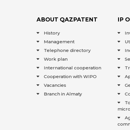
ABOUT QAZPATENT
IP 
History
In
Management
Ut
Telephone directory
In
Work plan
Se
International cooperation
T
Cooperation with WIPO
Ap
Vacancies
Ge
Branch in Almaty
Co
To
micro
A
comme