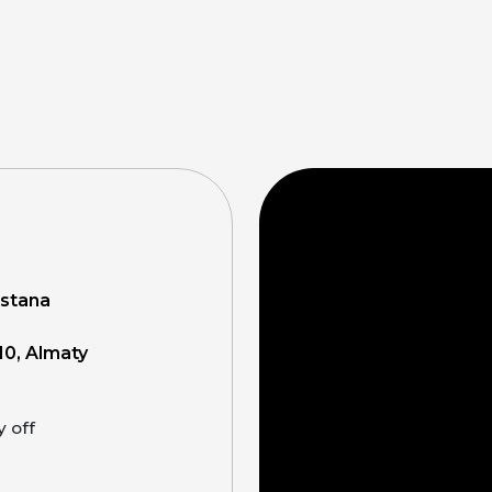
Astana
10, Almaty
y off