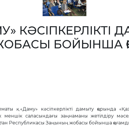
МУ» КӘСІПКЕРЛІКТІ 
ЖОБАСЫ БОЙЫНША Қ
Алматы қ. «Даму» кәсіпкерлікті дамыту қорында «Қ
лік меншік cаласындағы заңнаманы жетілдіру мәс
қстан Республикасы Заңының жобасы бойынша қоғамдық