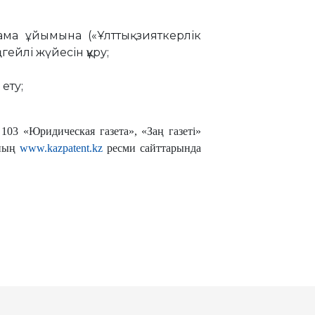
тама ұйымына («Ұлттық зияткерлік
ейлі жүйесін құру;
 ету;
03 «Юридическая газета», «Заң газеті»
ының
www.kazpatent.kz
ресми сайттарында