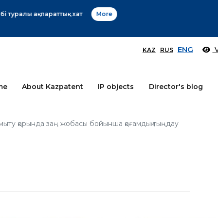
Өтінім берушілер назарына!
More
ENG
V
KAZ
RUS
me
About Kazpatent
IP objects
Director's blog
дамыту қорында заң жобасы бойынша қоғамдық тыңдау