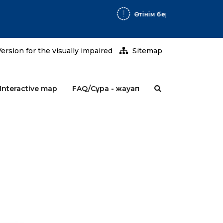
2026 ж
ersion for the visually impaired
Sitemap
Interactive map
FAQ/Сұрақ - жауап