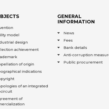
OBJECTS
GENERAL
INFORMATION
vention
News
ility model
Fees
dustrial design
Bank details
lection achievement
Anti-corruption measur
rademark
Public procurement
pellation of origin
ographical indications
pyright
pologies of an integrated
circuit
greement of
rcialization