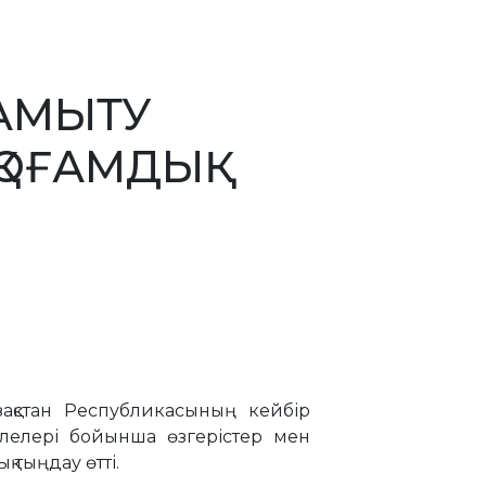
ДАМЫТУ
ОҒАМДЫҚ
азақстан Республикасының кейбір
елелері бойынша өзгерістер мен
 тыңдау өтті.