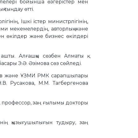
елелері бойынша өзгерістер мен
 тыңдау өтті.
нің, Ішкі істер министрлігінің,
ыми мекемелердің, авторлық және
лген өкілдер және бизнес өкілдері
ашты. Алғашқы сөзбен Алматы қ.
сары Э.Ә. Әзімова сөз сөйледі.
стаев және ҰЗМИ РМК сарапшылары
.В. Русакова, М.М. Тагбергенова
і, профессор, заң ғылымы докторы
інің қызығушылығын тудыру, заң