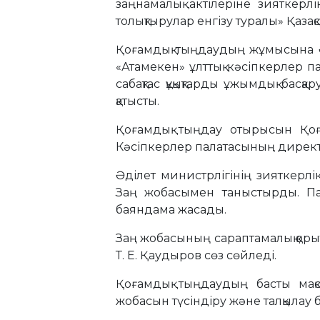
заңнамалық актілеріне зияткер
толықтырулар енгізу туралы» Қаза
Қоғамдық тыңдаудың жұмысына Әд
«Атамекен» ұлттық кәсіпкерлер 
сабақтас құқықтарды ұжымдық басқ
қатысты.
Қоғамдық тыңдау отырысын Қоға
Кәсіпкерлер палатасының директо
Әділет министрлігінің зияткерл
Заң жобасымен таныстырды. Пате
баяндама жасады.
Заң жобасының сараптамалық қоры
Т. Е. Қаудыров сөз сөйледі.
Қоғамдық тыңдаудың басты мақс
жобасын түсіндіру және талқылау