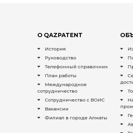
О QAZPATENT
ОБЪ
История
И
Руководство
П
Телефонный справочник
П
План работы
С
дост
Международное
сотрудничество
Т
Сотрудничество с ВОИС
Н
прои
Вакансии
Г
Филиал в городе Алматы
А