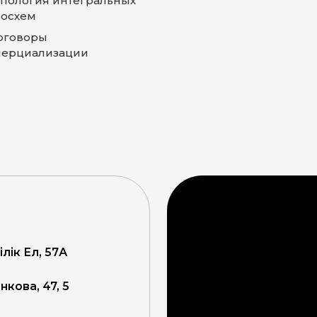
опология интегральных
осхем
оговоры
ерциализации
ілік Ел, 57А
кова, 47, 5