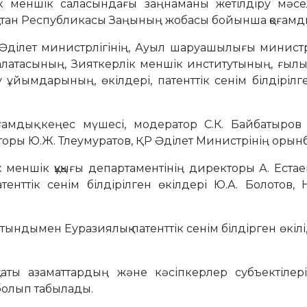
лік меншік cаласындағы заңнаманы жетілдіру мәс
қстан Республикасы Заңының жобасы бойынша қоғамдық
ілет министрлігінің, Ауыл шаруашылығы министрлігі
палатасының, Зияткерлік меншік институтының, ғыл
ару ұйымдарының, өкілдері, патенттік сенім білдірі
мдық кеңес мүшесі, модератор С.К. Байбатыров 
ры Ю.Ж. Тлеумуратов, ҚР Әділет Министрінің орынба
ік меншік құқығы департаментінің директоры А. Е
нттік сенім білдірілген өкілдері Ю.А. Болотов, Н
тындымен Еуразиялық патенттік сенім білдірген өкіл
аты азаматтардың және кәсіпкерлер субъектілер
 болып табылады.