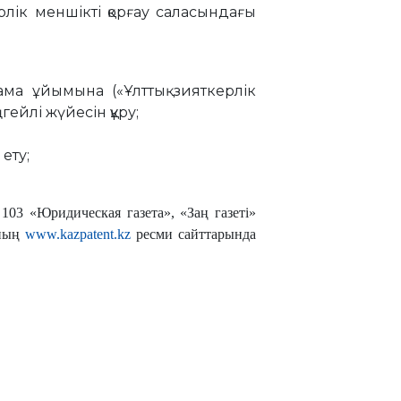
лік меншікті қорғау саласындағы
тама ұйымына («Ұлттық зияткерлік
ейлі жүйесін құру;
 ету;
03 «Юридическая газета», «Заң газеті»
ының
www.kazpatent.kz
ресми сайттарында