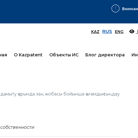
Вниманию заявителей!
Подробнее
RUS
KAZ
ENG
ная
О Kazpatent
Объекты ИС
Блог директора
Ин
ті дамыту қорында заң жобасы бойынша қоғамдық тыңдау
 собственности