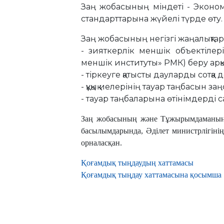
Заң жобасының міндеті - Эконом
стандарттарына жүйелі түрде өту.
Заң жобасының негізгі жаңалықтар
- зияткерлік меншік объектілері
меншік институты» РМК) беру арқы
- тіркеуге қатысты дауларды сотқа д
- құқық иелерінің тауар таңбасын з
- тауар таңбаларына өтінімдерді 
Заң жобасының және Тұжырымдаманың мә
басылымдарында, Әділет министрлігіні
орналасқан.
Қоғамдық тыңдаудың хаттамасы
Қоғамдық тыңдау хаттамасына қосымша