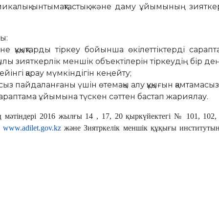
икалық ынтымақтастық және даму ұйымының зияткер
ы:
не құқықтарды тіркеу бойынша өкілеттіктерді сарап
лы зияткерлік меншік объектілерін тіркеудің бір деңг
ейінгі қарау мүмкіндігін кеңейту;
аңсыз пайдаланғаны үшін өтемақы алу құқығын қамтамасыз
сараптама ұйымына түскен сәттен бастап жариялау.
тіндері 2016 жылғы 14 , 17, 20 қыркүйектегі № 101, 102, 1
ң
www.adilet.gov.kz
және Зиятркелік меншік құқығы институт