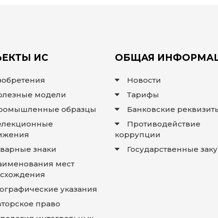
ЕКТЫ ИС
ОБЩАЯ ИНФОРМА
зобретения
Новости
олезные модели
Тарифы
ромышленные образцы
Банковские реквизит
елекционные
Противодействие
ижения
коррупции
оварные знаки
Государственные зак
аименования мест
схождения
еографические указания
вторское право