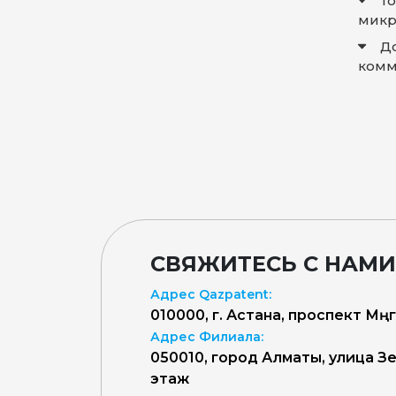
Т
микр
Д
комм
СВЯЖИТЕСЬ С НАМИ
Адрес Qazpatent:
010000, г. Астана, проспект Мәңг
Адрес Филиала:
050010, город Алматы, улица Зен
этаж