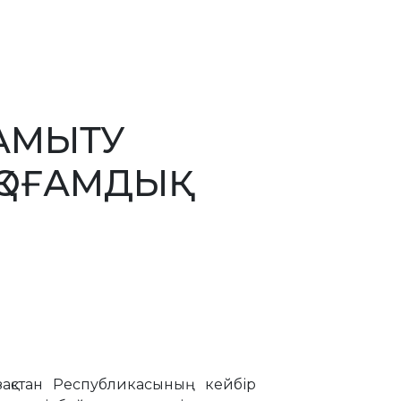
ДАМЫТУ
ОҒАМДЫҚ
азақстан Республикасының кейбір