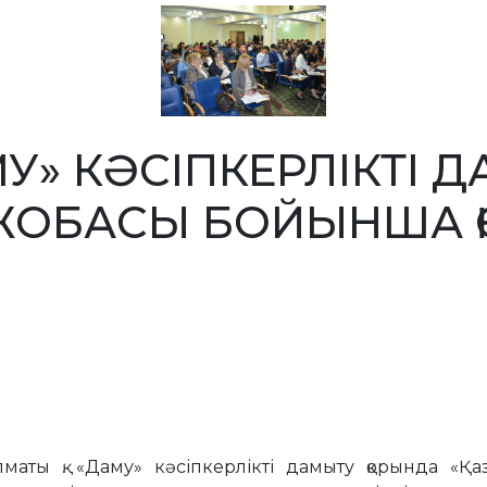
МУ» КӘСІПКЕРЛІКТІ 
ЖОБАСЫ БОЙЫНША Қ
Алматы қ. «Даму» кәсіпкерлікті дамыту қорында «Қ