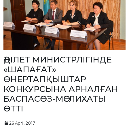
BANK
DETAILS
BRANCH
IN
ALMATY
FINANCIAL
REPORT
INTERNATIONAL
COOPERATION
VACANCIES
"INTELLECTUAL
ӘДІЛЕТ МИНИСТРЛІГІНДЕ
PROPERTY IN
KAZAKHSTAN"
MAGAZINE
«ШАПАҒАТ»
PUBLIC
SERVICES
ӨНЕРТАПҚЫШТАР
PUBLIC
PROCUREMENT
КОНКУРСЫНА АРНАЛҒАН
ANTI-
CORRUPTION
БАСПАСӨЗ-МӘСЛИХАТЫ
MEASURES
SHAPAGAT
ӨТТІ
FORUM
CONTACTS
26 April, 2017
IP