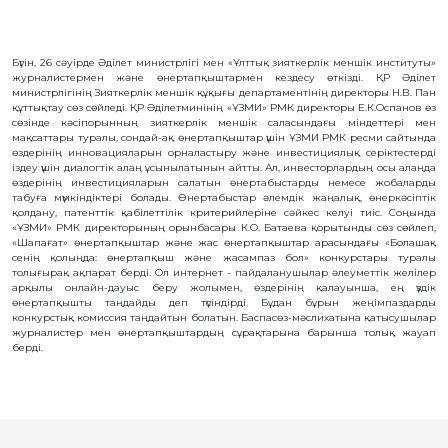
OBJECTS
INVENTION
Бүгін, 26 сәуірде Әділет министрлігі мен «Ұлттық зияткерлік меншік институты»
журналистермен және өнертапқыштармен кездесу өткізді. ҚР Әділет
UTILITY
MODEL
министрлігінің Зияткерлік меншік құқығы департаментінің директоры Н.В. Пан
құттықтау сөз сөйледі. ҚР Әділетминінің «ҰЗМИ» РМК директоры Е.К.Оспанов өз
INDUSTRIAL
сөзінде кәсіпорынның зияткерлік меншік саласындағы міндеттері мен
DESIGN
мақсаттары туралы, сондай-ақ өнертапқыштар үшін ҰЗМИ РМК ресми сайтында
SELECTION
өздерінің инновацияларын орналастыру және инвестициялық серіктестерді
ACHIEVEMENT
іздеу үшін диалогтік алаң ұсынылатынын айтты. Ал, инвесторлардың осы алаңда
өздерінің инвестицияларын салатын өнертабыстарды немесе жобаларды
TRADEMARK
табуға мүмкіндіктері болады.
Өнертабыстар әлемдік жаңалық, өнеркәсіптік
APPELLATION
қолдану, патенттік қабілеттілік критерийлеріне сәйкес келуі тиіс.
Соңында
OF ORIGIN
«ҰЗМИ» РМК директорының орынбасары К.О. Батаева қорытынды сөз сөйлеп,
«Шапағат» өнертапқыштар және жас өнертапқыштар арасындағы «Болашақ
GEOGRAPHICAL
сенің қолыңда: өнертапқыш және жасампаз бол» конкурстары туралы
INDICATIONS
толығырақ ақпарат берді. Ол интернет - пайдаланушылар әлеуметтік желілер
TOPOLOGIES
арқылы онлайн-дауыс беру жолымен, өздерінің қалауынша, ең үздік
OF AN
өнертапқышты таңдайды деп түсіндірді. Бұдан бұрын жеңімпаздарды
INTEGRATED
MICROCIRCUIT
конкурстық комиссия таңдайтын болатын. Баспасөз-мәслихатына қатысушылар
журналистер мен өнертапқыштардың сұрақтарына барынша толық жауап
AGREEMENT OF
берді.
COMMERCIALIZATION
COPYRIGHT
DIRECTOR'S
BLOG