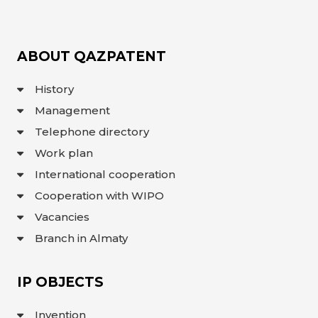
INTERACTIVE
MAP
INTERACTIVE
ABOUT QAZPATENT
MAP OF
GEOGRAPHICAL
INDICATIONS
AND
History
APPELLATIONS
OF ORIGIN
Management
INTERACTIVE
MAP OF
Telephone directory
POTENTIAL
GI AND AO
Work plan
FAQ/
International cooperation
СҰРАҚ -
Cooperation with WIPO
ЖАУАП
Vacancies
ПОИСК
Branch in Almaty
IP OBJECTS
Invention