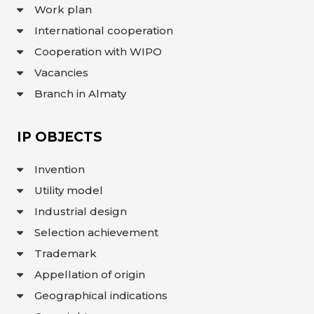
Work plan
INTERACTIVE
MAP
International cooperation
Cooperation with WIPO
INTERACTIVE
MAP OF
GEOGRAPHICAL
Vacancies
INDICATIONS
AND
Branch in Almaty
APPELLATIONS
OF ORIGIN
INTERACTIVE
MAP OF
POTENTIAL
IP OBJECTS
GI AND AO
FAQ/
Invention
СҰРАҚ -
Utility model
ЖАУАП
Industrial design
ПОИСК
Selection achievement
Trademark
Appellation of origin
Geographical indications