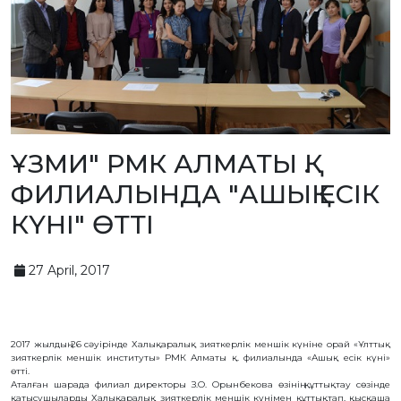
BANK
DETAILS
BRANCH
IN
ALMATY
FINANCIAL
REPORT
INTERNATIONAL
COOPERATION
VACANCIES
ҰЗМИ" РМК АЛМАТЫ Қ.
"INTELLECTUAL
PROPERTY IN
ФИЛИАЛЫНДА "АШЫҚ ЕСІК
KAZAKHSTAN"
MAGAZINE
КҮНІ" ӨТТІ
PUBLIC
SERVICES
PUBLIC
PROCUREMENT
27 April, 2017
ANTI-
CORRUPTION
MEASURES
SHAPAGAT
FORUM
2017 жылдың 26 сәуірінде Халықаралық зияткерлік меншік күніне орай «Ұлттық
зияткерлік меншік институты» РМК Алматы қ. филиалында «Ашық есік күні»
CONTACTS
өтті.
Аталған шарада филиал директоры З.О. Орынбекова өзінің құттықтау сөзінде
IP
қатысушыларды Халықаралық зияткерлік меншік күнімен құттықтап, қысқаша