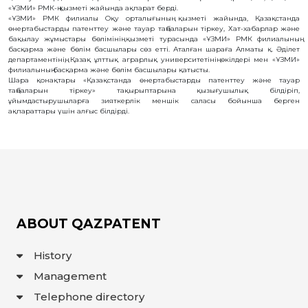
«ҰЗМИ» РМК-ң қызметі жайында ақпарат берді.
OBJECTS
«ҰЗМИ» РМК филиалы Оқу орталығының қызметі жайында, Қазақстанда
өнертабыстарды патенттеу және тауар таңбаларын тіркеу, Хат-хабарлар және
INVENTION
бақылау жұмыстары бөлімінің қызметі турасында «ҰЗМИ» РМК филиалының
басқарма және бөлім басшылары cөз етті.
Аталған шараға Алматы қ. Әділет
UTILITY
департаментінің, Қазақ ұлттық аграрлық университетінің өкілдері мен «ҰЗМИ»
MODEL
филиалының басқарма және бөлім басшылары қатысты.
INDUSTRIAL
Шара қонақтары «Қазақстанда өнертабыстарды патенттеу және тауар
DESIGN
таңбаларын тіркеу» тақырыптарына қызығушылық білдіріп,
ұйымдастырушыларға зияткерлік меншік саласы бойынша берген
SELECTION
ACHIEVEMENT
ақпараттары үшін алғыс білдірді.
TRADEMARK
APPELLATION
OF ORIGIN
GEOGRAPHICAL
INDICATIONS
TOPOLOGIES
OF AN
INTEGRATED
MICROCIRCUIT
ABOUT QAZPATENT
AGREEMENT OF
COMMERCIALIZATION
History
COPYRIGHT
Management
DIRECTOR'S
Telephone directory
BLOG