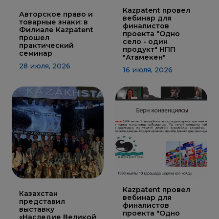
Kazpatent провел
ИНТЕРАКТИВНАЯ
Авторское право и
вебинар для
КАРТА
товарные знаки: в
финалистов
Филиале Kazpatent
проекта "Одно
прошел
ИНТЕРАКТИВНАЯ
село - один
КАРТА
практический
продукт" НПП
ГЕОГРАФИЧЕСКИХ
семинар
УКАЗАНИЙ И
"Атамекен"
НАИМЕНОВАНИЙ
28 июля, 2026
МЕСТ
16 июля, 2026
ПРОИСХОЖДЕНИЯ
ТОВАРОВ
ИНТЕРАКТИВНАЯ
КАРТА
ПОТЕНЦИАЛЬНЫХ
ГУ И НМПТ
FAQ/
ВОПРОС
- ОТВЕТ
ПОИСК
Kazpatent провел
Казахстан
вебинар для
представил
финалистов
выставку
проекта "Одно
«Наследие Великой