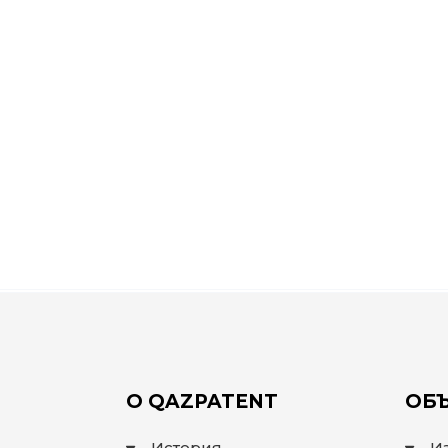
О QAZPATENT
ОБЪ
История
И