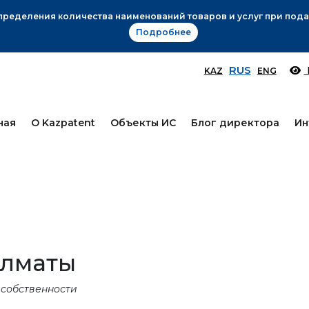
Вниманию заявителей!
Подробнее
RUS
KAZ
ENG
ная
О Kazpatent
Объекты ИС
Блог директора
Ин
Алматы
 собственности