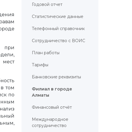
Годовой отчет
дения
Статистические данные
равам
ороде
Телефонный справочник
Сотрудничество с ВОИС
ь при
План работы
одели,
 мест
Тарифы
Банковские реквизиты
ность
 в том
Филиал в городе
иск по
Алматы
енным
Финансовый отчёт
анализ
льный
Международное
ьным,
сотрудничество