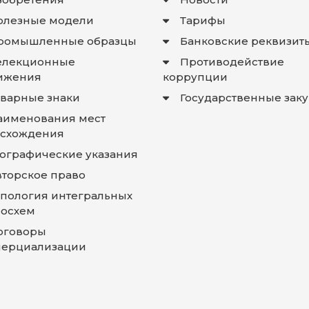
олезные модели
Тарифы
ромышленные образцы
Банковские реквизит
елекционные
Противодействие
ижения
коррупции
оварные знаки
Государственные зак
аименования мест
схождения
еографические указания
вторское право
опология интегральных
осхем
оговоры
ерциализации