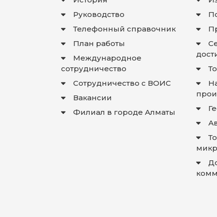
Руководство
П
Телефонный справочник
П
План работы
С
дост
Международное
сотрудничество
Т
Сотрудничество с ВОИС
Н
прои
Вакансии
Г
Филиал в городе Алматы
А
Т
микр
Д
комм