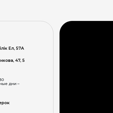
ілік Ел, 57А
кова, 47, 5
:30
верок