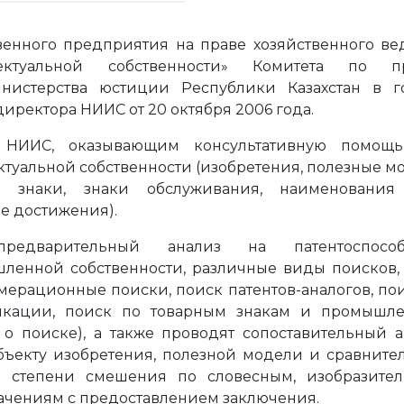
венного предприятия на праве хозяйственного ве
ектуальной собственности» Комитета по п
инистерства юстиции Республики Казахстан в г
иректора НИИС от 20 октября 2006 года.
 НИИС, оказывающим консультативную помощ
туальной собственности (изобретения, полезные м
 знаки, знаки обслуживания, наименования
е достижения).
едварительный анализ на патентоспособ
шленной собственности, различные виды поисков,
мерационные поиски, поиск патентов-аналогов, по
икации, поиск по товарным знакам и промышл
 о поиске), а также проводят сопоставительный 
бъекту изобретения, полезной модели и сравните
о степени смешения по словесным, изобразител
чениям с предоставлением заключения.