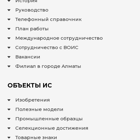
История
ИС
Руководство
ИЗОБРЕТЕНИЯ
Телефонный справочник
ПОЛЕЗНЫЕ
МОДЕЛИ
План работы
ПРОМЫШЛЕННЫЕ
ОБРАЗЦЫ
Международное сотрудничество
СЕЛЕКЦИОННЫЕ
ДОСТИЖЕНИЯ
Сотрудничество с ВОИС
ТОВАРНЫЕ
Вакансии
ЗНАКИ
НАИМЕНОВАНИЯ
Филиал в городе Алматы
МЕСТ
ПРОИСХОЖДЕНИЯ
ТОВАРОВ
ГЕОГРАФИЧЕСКИЕ
ОБЪЕКТЫ ИС
УКАЗАНИЯ
ТОПОЛОГИЯ
ИНТЕГРАЛЬНЫХ
Изобретения
МИКРОСХЕМ
ДОГОВОРЫ
Полезные модели
КОММЕРЦИАЛИЗАЦИИ
АВТОРСКИЕ
Промышленные образцы
ПРАВА
Селекционные достижения
БЛОГ
Товарные знаки
ДИРЕКТОРА