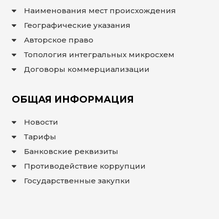
Наименования мест происхождения
ИНТЕРАКТИВНАЯ
КАРТА
Географические указания
ИНТЕРАКТИВНАЯ
Авторское право
КАРТА
ГЕОГРАФИЧЕСКИХ
Топология интегральных микросхем
УКАЗАНИЙ И
НАИМЕНОВАНИЙ
МЕСТ
Договоры коммерциализации
ПРОИСХОЖДЕНИЯ
ТОВАРОВ
ИНТЕРАКТИВНАЯ
КАРТА
ОБЩАЯ ИНФОРМАЦИЯ
ПОТЕНЦИАЛЬНЫХ
ГУ И НМПТ
Новости
FAQ/
ВОПРОС
Тарифы
- ОТВЕТ
Банковские реквизиты
ПОИСК
Противодействие коррупции
Государственные закупки