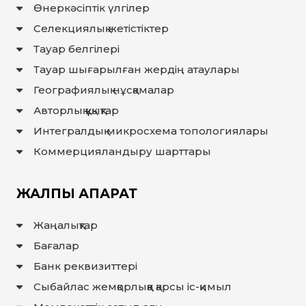
Өнеркәсіптік үлгілер
Селекциялық жетістіктер
Тауар белгілері
Тауар шығарылған жердiң атаулары
Географиялық нұсқамалар
Авторлық құқықтар
Интегралдық микросхема топологиялары
Коммерцияландыру шарттары
ЖАЛПЫ АҚПАРАТ
Жаңалықтар
Бағалар
Банк реквизиттері
Сыбайлас жемқорлыққа қарсы іс-қимыл