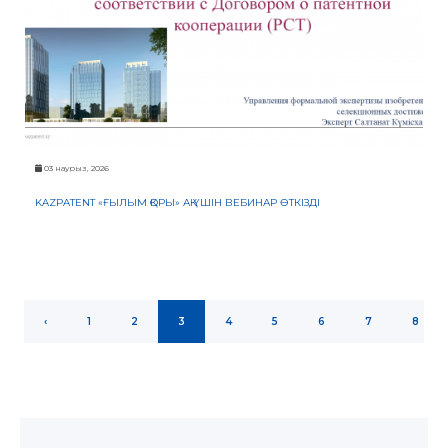
03 наурыз, 2026
KAZPATENT «ҒЫЛЫМ ҚОРЫ» АҚ ҮШІН ВЕБИНАР ӨТКІЗДІ
‹
1
2
3
4
5
6
7
8