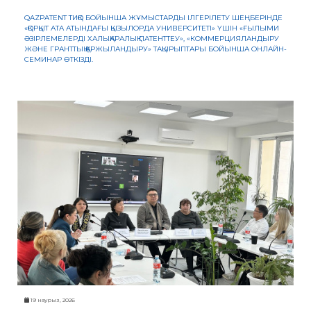
QAZPATENT ТИҚО БОЙЫНША ЖҰМЫСТАРДЫ ІЛГЕРІЛЕТУ ШЕҢБЕРІНДЕ
«ҚОРҚЫТ АТА АТЫНДАҒЫ ҚЫЗЫЛОРДА УНИВЕРСИТЕТІ» ҮШІН «ҒЫЛЫМИ
ӘЗІРЛЕМЕЛЕРДІ ХАЛЫҚАРАЛЫҚ ПАТЕНТТЕУ», «КОММЕРЦИЯЛАНДЫРУ
ЖӘНЕ ГРАНТТЫҚ ҚАРЖЫЛАНДЫРУ» ТАҚЫРЫПТАРЫ БОЙЫНША ОНЛАЙН-
СЕМИНАР ӨТКІЗДІ.
19 наурыз, 2026