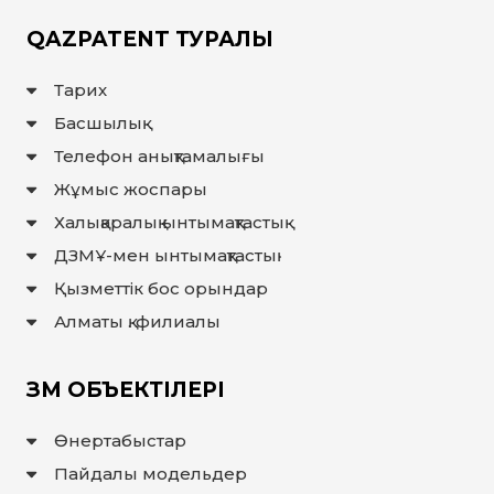
QAZPATENT ТУРАЛЫ
Тарих
Басшылық
Телефон анықтамалығы
Жұмыс жоспары
Халықаралық ынтымақтастық
ДЗМҰ-мен ынтымақтастық
Қызметтік бос орындар
Алматы қ. филиалы
ЗМ ОБЪЕКТІЛЕРІ
Өнертабыстар
Пайдалы модельдер