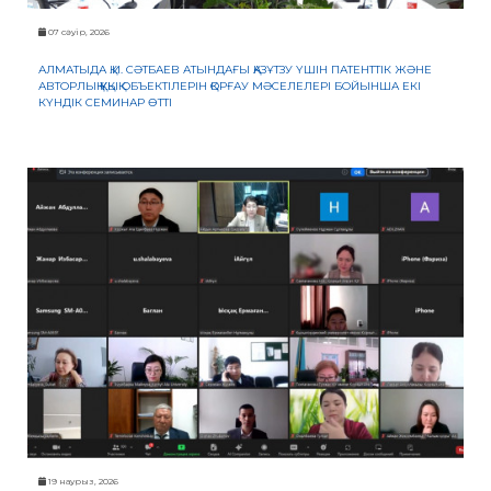
07 сәуір, 2026
АЛМАТЫДА Қ.И. СӘТБАЕВ АТЫНДАҒЫ ҚАЗҰТЗУ ҮШІН ПАТЕНТТІК ЖӘНЕ
АВТОРЛЫҚ ҚҰҚЫҚ ОБЪЕКТІЛЕРІН ҚОРҒАУ МӘСЕЛЕЛЕРІ БОЙЫНША ЕКІ
КҮНДІК СЕМИНАР ӨТТІ
19 наурыз, 2026