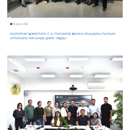
ЖАУАП
ПОИСК
13 сәуір, 2026
KAZPATENT ҚЫЗМЕТКЕРІ Л. Б. ГОНЧАРОВ ҚАЗАЖИ АТЫНДАҒЫ ҒЫЛЫМ
АПТАЛЫҒЫ АЯСЫНДА ДӘРІС ОҚЫДЫ