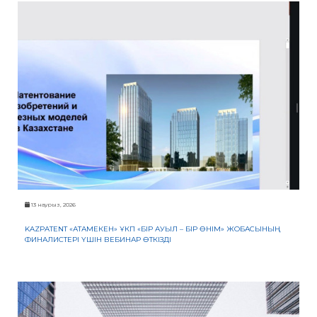
13 наурыз, 2026
KAZPATENT «АТАМЕКЕН» ҰКП «БІР АУЫЛ – БІР ӨНІМ» ЖОБАСЫНЫҢ
ФИНАЛИСТЕРІ ҮШІН ВЕБИНАР ӨТКІЗДІ