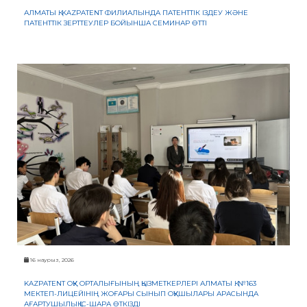
АЛМАТЫ Қ. KAZPATENT ФИЛИАЛЫНДА ПАТЕНТТІК ІЗДЕУ ЖӘНЕ
ПАТЕНТТІК ЗЕРТТЕУЛЕР БОЙЫНША СЕМИНАР ӨТТІ
16 наурыз, 2026
KAZPATENT ОҚУ ОРТАЛЫҒЫНЫҢ ҚЫЗМЕТКЕРЛЕРІ АЛМАТЫ Қ. №163
МЕКТЕП-ЛИЦЕЙІНІҢ ЖОҒАРЫ СЫНЫП ОҚУШЫЛАРЫ АРАСЫНДА
АҒАРТУШЫЛЫҚ ІС-ШАРА ӨТКІЗДІ