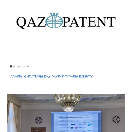
БАНК
РЕКВИЗИТТЕРІ
АЛМАТЫ
Қ.
ФИЛИАЛЫ
ҚАРЖЫЛЫҚ
ЕСЕП
ХАЛЫҚАРАЛЫҚ
ЫНТЫМАҚТАСТЫҚ
ҚЫЗМЕТТІК
БОС
ОРЫНДАР
«ҚАЗАҚСТАННЫҢ
ЗИЯТКЕРЛІК
17 сәуір, 2026
МЕНШІГІ»
ЖУРНАЛЫ
АЛАЯҚТЫҚ СИПАТТАҒЫ ҚОҢЫРАУЛАР ТУРАЛЫ ЕСКЕРТУ
МЕМЛЕКЕТТІК
КӨРСЕТІЛЕТІН
ҚЫЗМЕТТЕР
МЕМЛЕКЕТТІК
САТЫП
АЛУЛАР
СЫБАЙЛАС
ЖЕМҚОРЛЫҚҚА
ҚАРСЫ ІС-
ҚИМЫЛ
ШАПАҒАТ
ФОРУМЫ