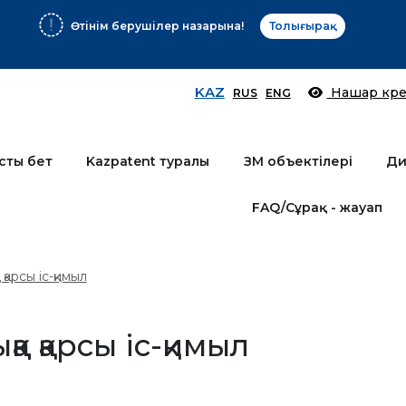
Өтінім берушілер назарына!
Толығырақ
KAZ
Нашар көре
RUS
ENG
сты бет
Kazpatent туралы
ЗМ объектілері
Ди
FAQ/Сұрақ - жауап
қарсы іс-қимыл
а қарсы іс-қимыл