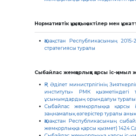
Нормативтік
құқықтық
актілер
мен
құжа
Қазақстан Республикасының 2015
стратегиясы туралы
Сыбайлас
жемқорлыққа
қарсы іс-қимыл
ж
ҚР Әділет министрлігінің Зияткер
институты» РМК қызметіндегі
ұсынымдардың орындалуы туралы 
Сыбайлас жемқорлыққа қарсы і
заңнамалық өзгерістер туралы аны
Қазақстан Республикасының сыбай
жемқорлыққа қарсы қызмет) 1424 Ca
Сыбайлас жемқорлыққа қарсы іс-қ