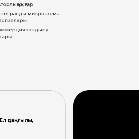
торлық құқықтар
нтегралдық микросхема
логиялары
оммерцияландыру
тары
 Ел даңғылы,