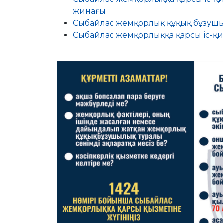
жинағы
Сыбайлас жемқорлық құқық бұзушы
Сыбайлас жемқорлыққа қарсы іс-қ