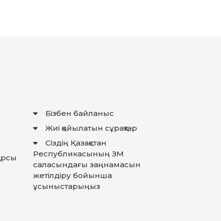
Бізбен байланыс
Жиі қойылатын сұрақтар
Сіздің Қазақстан
Республикасының ЗМ
қарсы
саласындағы заңнамасын
жетілдіру бойынша
у
ұсыныстарыңыз