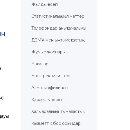
Жылдық есеп
Статистикалық мәліметтер
Телефондар анықтамалығы
ДЗМҰ-мен ынтымақтастық
Жұмыс жоспары
Бағалар
Банк реквизиттері
Алматы қ. филиалы
Қаржылық есеп
Халықаралық ынтымақтастық
Қызметтік бос орындар