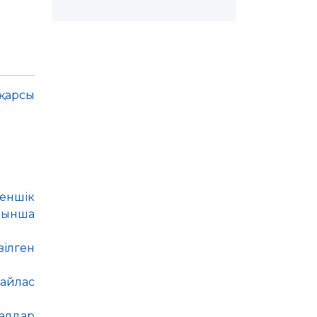
қарсы
меншік
йынша
ілген
байлас
иалдар