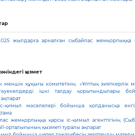
ттар
-2025 жылдарға арналған сыбайлас жемқорлыққа 
өніндегі
қызмет
лік меншік құқығы комитетінің «Ұлттық зияткерлік 
 тәуекелдерді ішкі талдау қорытындылары бо
ақпарат
с-қимыл мәселелері бойынша қолданысқа енгіз
қтама
лас жемқорлыққа қарсы іс-қимыл агенттігінің (Сы
ll-орталығының қызметі туралы ақпарат
имыл бойынша шетел тәжірибесін зерттеудің матер