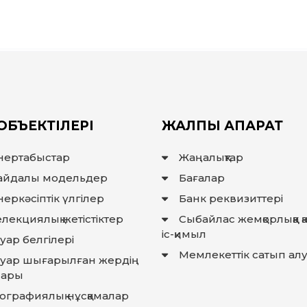
ОБЪЕКТІЛЕРІ
ЖАЛПЫ АҚПАРАТ
нертабыстар
Жаңалықтар
айдалы модельдер
Бағалар
еркәсіптік үлгілер
Банк реквизиттері
лекциялық жетістіктер
Сыбайлас жемқорлыққа 
іс-қимыл
уар белгілері
Мемлекеттiк сатып ал
ауар шығарылған жердiң
лары
еографиялық нұсқамалар