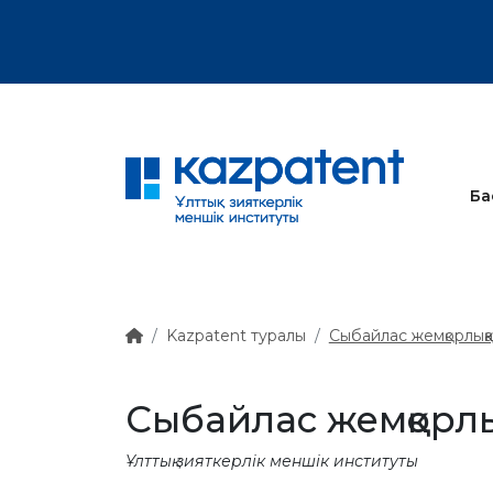
тық хат
Ба
Kazpatent туралы
Сыбайлас жемқорлыққа 
Сыбайлас жемқорлыққ
Ұлттық зияткерлік меншік институты