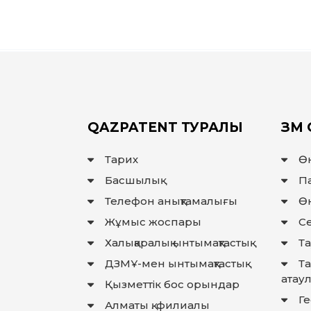
QAZPATENT ТУРАЛЫ
ЗМ 
Тарих
Ө
Басшылық
П
Телефон анықтамалығы
Өн
Жұмыс жоспары
Се
Халықаралық ынтымақтастық
Та
ДЗМҰ-мен ынтымақтастық
Т
атау
Қызметтік бос орындар
Г
Алматы қ. филиалы