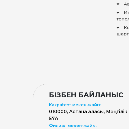
Ав
И
топо
К
шарт
БІЗБЕН БАЙЛАНЫС
Kazpatent мекен-жайы:
010000, Астана қаласы, Мәңгілік
57А
Филиал мекен-жайы: