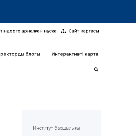
2026 жы
тіндерге арналған нұсқа
Сайт картасы
ректордың блогы
Интерактивті карта
Институт басшылығы