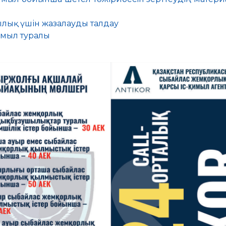
лық үшін жазалауды талдау
имыл туралы