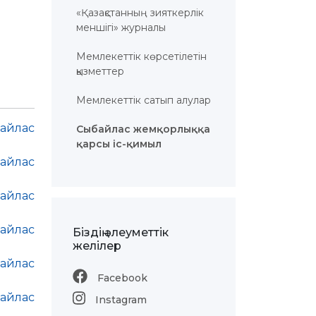
«Қазақстанның зияткерлік
меншігі» журналы
Мемлекеттік көрсетілетін
қызметтер
Мемлекеттік сатып алулар
айлас
Сыбайлас жемқорлыққа
қарсы іс-қимыл
айлас
айлас
айлас
Біздің әлеуметтік
желілер
айлас
Facebook
айлас
Instagram