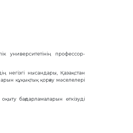
ік университетінің профессор-
ің негізгі нысандары, Қазақстан
арын құқықтық қорғау мәселелері
оқыту бағдарламаларын өткізуді