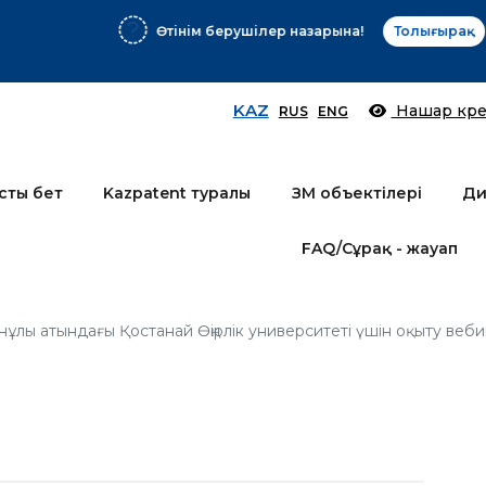
Өтінім берушілер назарына!
Толығырақ
KAZ
Нашар көре
RUS
ENG
сты бет
Kazpatent туралы
ЗМ объектілері
Ди
FAQ/Сұрақ - жауап
ұлы атындағы Қостанай Өңірлік университеті үшін оқыту веби