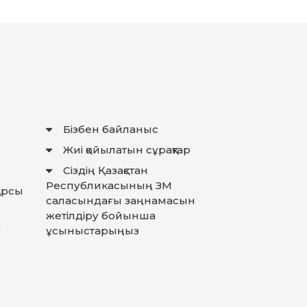
Бізбен байланыс
Жиі қойылатын сұрақтар
Сіздің Қазақстан
Республикасының ЗМ
қарсы
саласындағы заңнамасын
жетілдіру бойынша
у
ұсыныстарыңыз