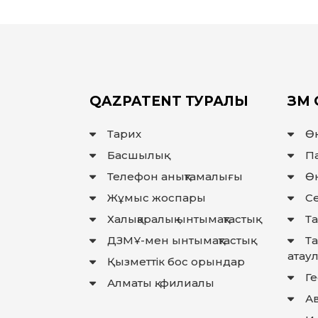
QAZPATENT ТУРАЛЫ
ЗМ 
Тарих
Ө
Басшылық
П
Телефон анықтамалығы
Өн
Жұмыс жоспары
Се
Халықаралық ынтымақтастық
Та
ДЗМҰ-мен ынтымақтастық
Т
атау
Қызметтік бос орындар
Г
Алматы қ. филиалы
Ав