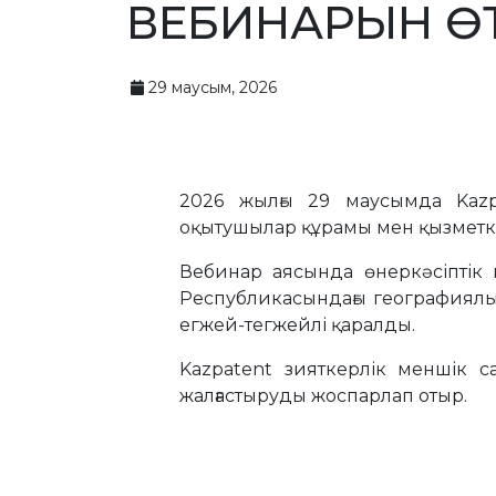
ВЕБИНАРЫН ӨТ
29 маусым, 2026
2026 жылғы 29 маусымда Kazpa
оқытушылар құрамы мен қызметкер
Вебинар аясында өнеркәсіптік м
Республикасындағы географиялық
егжей-тегжейлі қаралды.
Kazpatent зияткерлік меншік с
жалғастыруды жоспарлап отыр.