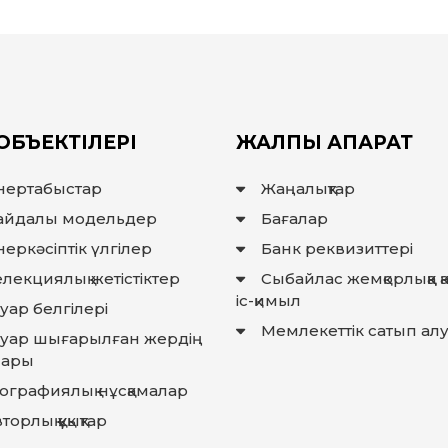
ОБЪЕКТІЛЕРІ
ЖАЛПЫ АҚПАРАТ
нертабыстар
Жаңалықтар
айдалы модельдер
Бағалар
еркәсіптік үлгілер
Банк реквизиттері
лекциялық жетістіктер
Сыбайлас жемқорлыққа 
іс-қимыл
уар белгілері
Мемлекеттiк сатып ал
ауар шығарылған жердiң
лары
еографиялық нұсқамалар
торлық құқықтар