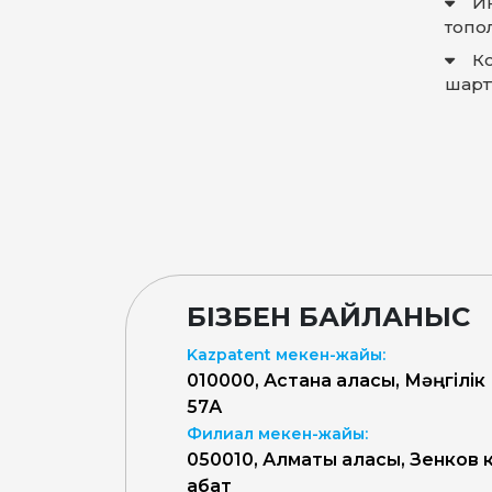
И
топо
К
шарт
БІЗБЕН БАЙЛАНЫС
Kazpatent мекен-жайы:
010000, Астана қаласы, Мәңгілік
57А
Филиал мекен-жайы:
050010, Алматы қаласы, Зенков к
қабат