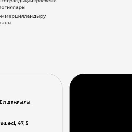
нтегралдық микросхема
логиялары
оммерцияландыру
тары
 Ел даңғылы,
өшесі, 47, 5