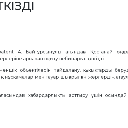
КІЗДІ
tent А. Байтұрсынұлы атындағы Қостанай өңірл
леріне арналған оқыту вебинарын өткізді.
еншік объектілерін пайдалану, құқықтарды беруд
 нұсқамалар мен тауар шығарылған жерлердің атаул
аласындағы хабардарлықты арттыру үшін осындай 