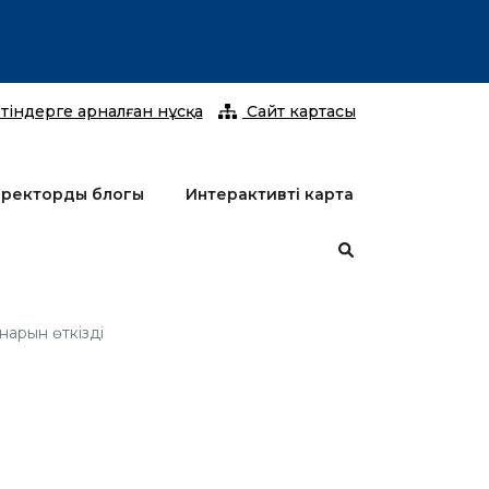
2026 жы
тіндерге арналған нұсқа
Сайт картасы
ректордың блогы
Интерактивті карта
нарын өткізді