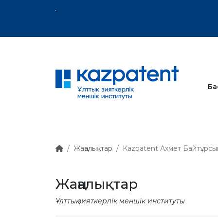
тық хат
Ба
Жаңалықтар
Kazpatent Ахмет Байтұрсын
Жаңалықтар
Ұлттық зияткерлік меншік институты