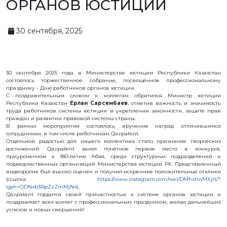
ОРГАНОВ ЮСТИЦИИ
ИС
ИЗОБРЕТЕНИЯ
30 сентября, 2025
ПОЛЕЗНЫЕ
МОДЕЛИ
ПРОМЫШЛЕННЫЕ
ОБРАЗЦЫ
СЕЛЕКЦИОННЫЕ
30 сентября 2025 года в Министерстве юстиции Республики Казахстан
ДОСТИЖЕНИЯ
состоялось торжественное собрание, посвящённое профессиональному
ТОВАРНЫЕ
празднику - Дню работников органов юстиции.
ЗНАКИ
С поздравительным словом к коллегам обратился Министр юстиции
НАИМЕНОВАНИЯ
Республики Казахстан
Ерлан Сарсембаев
, отметив важность и значимость
МЕСТ
труда работников системы юстиции в укреплении законности, защите прав
ПРОИСХОЖДЕНИЯ
граждан и развитии правовой системы страны.
ТОВАРОВ
В рамках мероприятия состоялось вручение наград отличившимся
ГЕОГРАФИЧЕСКИЕ
сотрудникам, в том числе работникам Qazpatent.
УКАЗАНИЯ
Отдельной радостью для нашего коллектива стало признание творческих
достижений: Qazpatent занял почётное первое место в конкурсе,
ТОПОЛОГИЯ
ИНТЕГРАЛЬНЫХ
приуроченном к 180-летию Абая, среди структурных подразделений и
МИКРОСХЕМ
подведомственных организаций Министерства юстиции РК. Представленный
видеоролик был высоко оценён и получил искренние положительные отклики
ДОГОВОРЫ
КОММЕРЦИАЛИЗАЦИИ
(ссылка:
https://www.instagram.com/reel/DMhxttnMXjH/?
igsh=ODNxb3RpZzZmMjN4)
.
АВТОРСКИЕ
Qazpatent гордится своей причастностью к системе органов юстиции и
ПРАВА
поздравляет всех коллег с профессиональным праздником, желая дальнейших
успехов и новых свершений!
БЛОГ
ДИРЕКТОРА