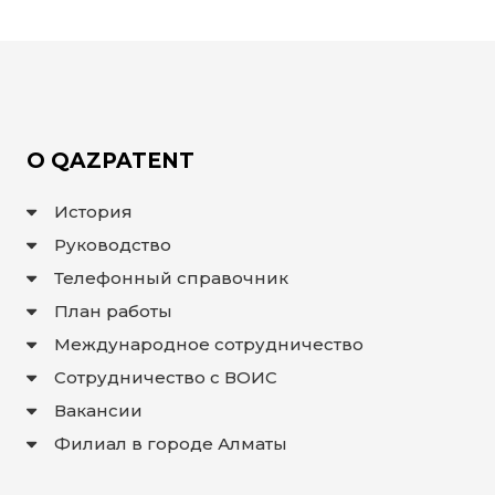
ИНТЕРАКТИВНАЯ
КАРТА
ИНТЕРАКТИВНАЯ
КАРТА
ГЕОГРАФИЧЕСКИХ
УКАЗАНИЙ И
НАИМЕНОВАНИЙ
МЕСТ
О QAZPATENT
ПРОИСХОЖДЕНИЯ
ТОВАРОВ
ИНТЕРАКТИВНАЯ
История
КАРТА
ПОТЕНЦИАЛЬНЫХ
Руководство
ГУ И НМПТ
Телефонный справочник
FAQ/
ВОПРОС
План работы
- ОТВЕТ
Международное сотрудничество
ПОИСК
Сотрудничество с ВОИС
Вакансии
Филиал в городе Алматы