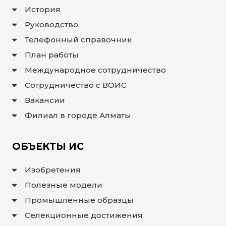
История
ИНТЕРАКТИВНАЯ
КАРТА
Руководство
Телефонный справочник
ИНТЕРАКТИВНАЯ
КАРТА
ГЕОГРАФИЧЕСКИХ
План работы
УКАЗАНИЙ И
НАИМЕНОВАНИЙ
Международное сотрудничество
МЕСТ
ПРОИСХОЖДЕНИЯ
ТОВАРОВ
Сотрудничество с ВОИС
ИНТЕРАКТИВНАЯ
КАРТА
Вакансии
ПОТЕНЦИАЛЬНЫХ
ГУ И НМПТ
Филиал в городе Алматы
FAQ/
ВОПРОС
ОБЪЕКТЫ ИС
- ОТВЕТ
ПОИСК
Изобретения
Полезные модели
Промышленные образцы
Селекционные достижения