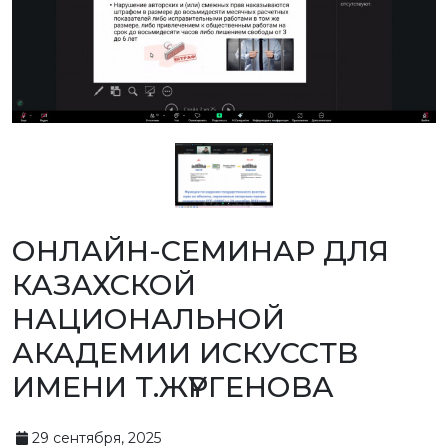
РЕКВИЗИТЫ
ФИЛИАЛ
В
ГОРОДЕ
АЛМАТЫ
ФИНАНСОВЫЙ
ОТЧЁТ
МЕЖДУНАРОДНОЕ
СОТРУДНИЧЕСТВО
ВАКАНСИИ
ЖУРНАЛ
«ИНТЕЛЛЕКТУАЛЬНАЯ
СОБСТВЕННОСТЬ
КАЗАХСТАНА»
ОНЛАЙН-СЕМИНАР ДЛЯ
ГОСУДАРСТВЕННЫЕ
УСЛУГИ
КАЗАХСКОЙ
ГОСУДАРСТВЕННЫЕ
ЗАКУПКИ
НАЦИОНАЛЬНОЙ
ПРОТИВОДЕЙСТВИЕ
КОРРУПЦИИ
АКАДЕМИИ ИСКУССТВ
ФОРУМ
ШАПАГАТ
ИМЕНИ Т.ЖҮРГЕНОВА
КОНТАКТЫ
ОБЪЕКТЫ
29 сентября, 2025