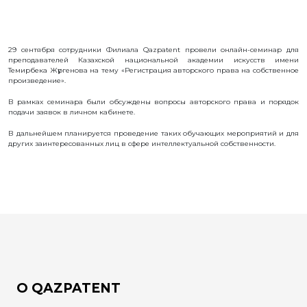
ИС
ИЗОБРЕТЕНИЯ
ПОЛЕЗНЫЕ
29 сентября сотрудники Филиала Qazpatent провели онлайн-семинар для
МОДЕЛИ
преподавателей Казахской национальной академии искусств имени
ПРОМЫШЛЕННЫЕ
Темирбека Жүргенова на тему «Регистрация авторского права на собственное
ОБРАЗЦЫ
произведение».
СЕЛЕКЦИОННЫЕ
ДОСТИЖЕНИЯ
В рамках семинара были обсуждены вопросы авторского права и порядок
подачи заявок в личном кабинете.
ТОВАРНЫЕ
ЗНАКИ
В дальнейшем планируется проведение таких обучающих мероприятий и для
НАИМЕНОВАНИЯ
других заинтересованных лиц в сфере интеллектуальной собственности.
МЕСТ
ПРОИСХОЖДЕНИЯ
ТОВАРОВ
ГЕОГРАФИЧЕСКИЕ
УКАЗАНИЯ
ТОПОЛОГИЯ
ИНТЕГРАЛЬНЫХ
МИКРОСХЕМ
ДОГОВОРЫ
КОММЕРЦИАЛИЗАЦИИ
АВТОРСКИЕ
ПРАВА
О QAZPATENT
БЛОГ
ДИРЕКТОРА