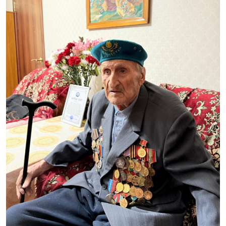
РЕКВИЗИТЫ
ФИЛИАЛ
В
ГОРОДЕ
АЛМАТЫ
ФИНАНСОВЫЙ
ОТЧЁТ
МЕЖДУНАРОДНОЕ
СОТРУДНИЧЕСТВО
ВАКАНСИИ
ЖУРНАЛ
«ИНТЕЛЛЕКТУАЛЬНАЯ
СОБСТВЕННОСТЬ
КАЗАХСТАНА»
ГОСУДАРСТВЕННЫЕ
УСЛУГИ
ГОСУДАРСТВЕННЫЕ
ЗАКУПКИ
ПРОТИВОДЕЙСТВИЕ
КОРРУПЦИИ
ФОРУМ
ШАПАГАТ
КОНТАКТЫ
ОБЪЕКТЫ