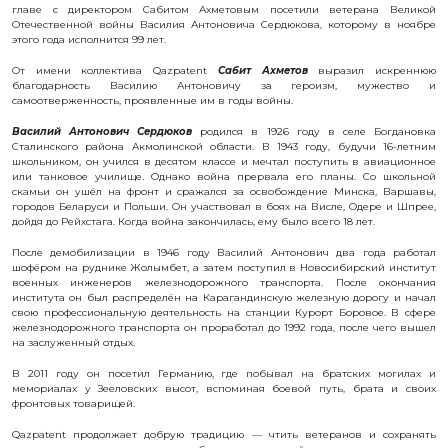
главе с директором Сабитом Ахметовым посетили ветерана Великой
ИНТЕРАКТИВНАЯ
Отечественной войны Василия Антоновича Сердюкова, которому в ноябре
этого года исполнится 99 лет.
КАРТА
От имени коллектива Qazpatent
Сабит Ахметов
выразил искреннюю
ИНТЕРАКТИВНАЯ
благодарность Василию Антоновичу за героизм, мужество и
КАРТА
ГЕОГРАФИЧЕСКИХ
самоотверженность, проявленные им в годы войны.
УКАЗАНИЙ И
НАИМЕНОВАНИЙ
Василий Антонович Сердюков
родился в 1926 году в селе Богдановка
МЕСТ
Сталинского района Акмолинской области. В 1943 году, будучи 16-летним
ПРОИСХОЖДЕНИЯ
ТОВАРОВ
школьником, он учился в десятом классе и мечтал поступить в авиационное
или танковое училище. Однако война прервала его планы. Со школьной
ИНТЕРАКТИВНАЯ
скамьи он ушёл на фронт и сражался за освобождение Минска, Варшавы,
КАРТА
ПОТЕНЦИАЛЬНЫХ
городов Беларуси и Польши. Он участвовал в боях на Висле, Одере и Шпрее,
ГУ И НМПТ
дойдя до Рейхстага. Когда война закончилась, ему было всего 18 лет.
После демобилизации в 1946 году Василий Антонович два года работал
FAQ/
шофёром на руднике Жолымбет, а затем поступил в Новосибирский институт
ВОПРОС
военных инженеров железнодорожного транспорта. После окончания
- ОТВЕТ
института он был распределён на Карагандинскую железную дорогу и начал
свою профессиональную деятельность на станции Курорт Боровое. В сфере
ПОИСК
железнодорожного транспорта он проработал до 1992 года, после чего вышел
на заслуженный отдых.
В 2011 году он посетил Германию, где побывал на братских могилах и
мемориалах у Зееловских высот, вспоминая боевой путь, брата и своих
фронтовых товарищей.
Qazpatent продолжает добрую традицию — чтить ветеранов и сохранять