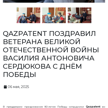
ИС
ИЗОБРЕТЕНИЯ
ПОЛЕЗНЫЕ
МОДЕЛИ
ПРОМЫШЛЕННЫЕ
ОБРАЗЦЫ
QAZPATENT ПОЗДРАВИЛ
СЕЛЕКЦИОННЫЕ
ДОСТИЖЕНИЯ
ВЕТЕРАНА ВЕЛИКОЙ
ТОВАРНЫЕ
ЗНАКИ
ОТЕЧЕСТВЕННОЙ ВОЙНЫ
НАИМЕНОВАНИЯ
МЕСТ
ПРОИСХОЖДЕНИЯ
ВАСИЛИЯ АНТОНОВИЧА
ТОВАРОВ
ГЕОГРАФИЧЕСКИЕ
СЕРДЮКОВА С ДНЁМ
УКАЗАНИЯ
ТОПОЛОГИЯ
ПОБЕДЫ
ИНТЕГРАЛЬНЫХ
МИКРОСХЕМ
ДОГОВОРЫ
КОММЕРЦИАЛИЗАЦИИ
06 мая, 2025
АВТОРСКИЕ
ПРАВА
БЛОГ
ДИРЕКТОРА
В преддверии празднования 80-летия Победы сотрудники
Qazpatent
во