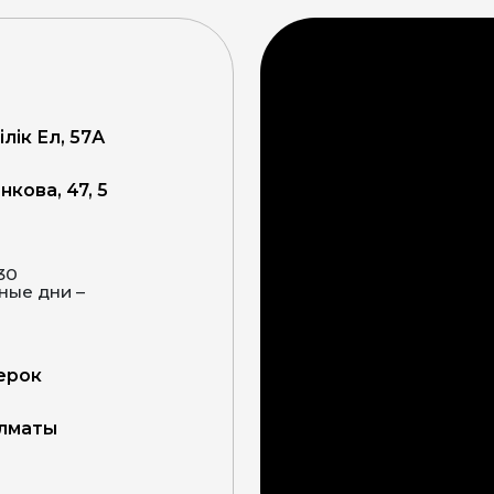
ілік Ел, 57А
кова, 47, 5
:30
верок
Алматы