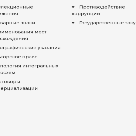
елекционные
Противодействие
ижения
коррупции
оварные знаки
Государственные зак
аименования мест
схождения
еографические указания
вторское право
опология интегральных
осхем
оговоры
ерциализации