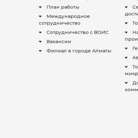
План работы
С
дост
Международное
сотрудничество
Т
Сотрудничество с ВОИС
Н
прои
Вакансии
Г
Филиал в городе Алматы
А
Т
микр
Д
комм