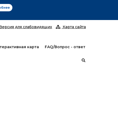
С 25 январ
Версия для слабовидящих
Карта сайта
терактивная карта
FAQ/Вопрос - ответ