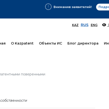
Вниманию заявителей!
Подробнее
RUS
KAZ
ENG
ная
О Kazpatent
Объекты ИС
Блог директора
Ин
 патентными поверенными
 собственности