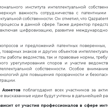
онального института интеллектуальной собстве
черкнул важность сотрудничества с патентными
ктуальной собственности. Он отметил, что Qazpate
процессы в данной сфере. Также директор предс
, включая цифровизацию, развитие международно
вопросов и предложений патентных поверенных,
 товарных знаков и других объектов интеллектуа
кты работы ведомства, так и правовые нормы, требу
ого урегулирования споров и участие ведомства
теллектуальной собственности. Особое вниман
хнологий для повышения прозрачности и безопасн
страции.
 Ахметов
поблагодарил всех участников за акти
се высказанные идеи будут учтены в дальнейшей ра
ависит от участия профессионалов в сфере ин