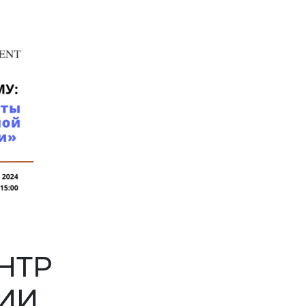
НТР
ИИ