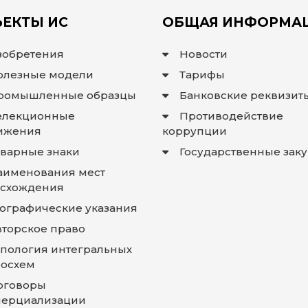
ЕКТЫ ИС
ОБЩАЯ ИНФОРМА
зобретения
Новости
олезные модели
Тарифы
ромышленные образцы
Банковские реквизит
елекционные
Противодействие
ижения
коррупции
оварные знаки
Государственные зак
аименования мест
схождения
еографические указания
вторское право
опология интегральных
осхем
оговоры
ерциализации