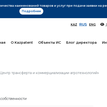
Вниманию заявителей!
Подробнее
RUS
KAZ
ENG
ная
О Kazpatent
Объекты ИС
Блог директора
Ин
Центр трансферта и коммерциализации агротехнологий»
 собственности