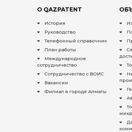
О QAZPATENT
ОБЪ
История
И
Руководство
П
Телефонный справочник
П
План работы
С
дост
Международное
сотрудничество
Т
Сотрудничество с ВОИС
Н
прои
Вакансии
Г
Филиал в городе Алматы
А
Т
микр
Д
комм