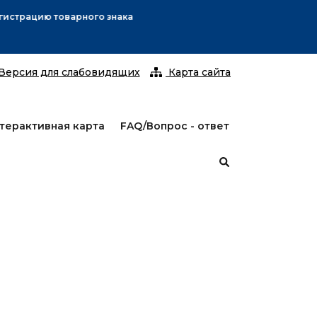
С 25 январ
Версия для слабовидящих
Карта сайта
терактивная карта
FAQ/Вопрос - ответ