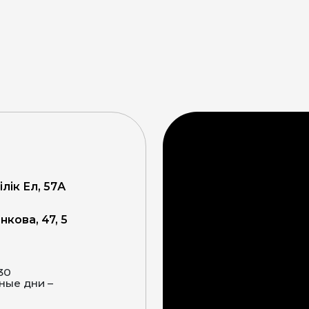
ілік Ел, 57А
кова, 47, 5
:30