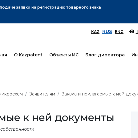
Вниманию заявителей!
Подробнее
RUS
KAZ
ENG
ная
О Kazpatent
Объекты ИС
Блог директора
Ин
 микросхем
Заявителям
Заявка и прилагаемые к ней доку
мые к ней документы
 собственности