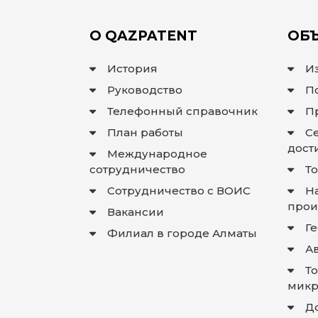
О QAZPATENT
ОБЪ
История
И
Руководство
П
Телефонный справочник
П
План работы
С
дост
Международное
сотрудничество
Т
Сотрудничество с ВОИС
Н
прои
Вакансии
Г
Филиал в городе Алматы
А
Т
микр
Д