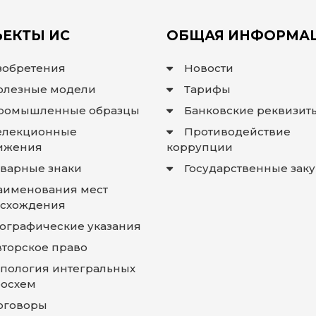
ЕКТЫ ИС
ОБЩАЯ ИНФОРМА
зобретения
Новости
олезные модели
Тарифы
ромышленные образцы
Банковские реквизит
елекционные
Противодействие
ижения
коррупции
оварные знаки
Государственные зак
аименования мест
схождения
еографические указания
вторское право
опология интегральных
осхем
оговоры