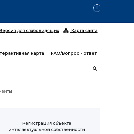
С 25 январ
Версия для слабовидящих
Карта сайта
терактивная карта
FAQ/Вопрос - ответ
менты
Регистрация объекта
интеллектуальной собственности