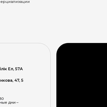
ерциализации
ілік Ел, 57А
кова, 47, 5
:30