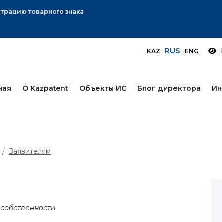
Вниманию заявителей!
Подробнее
RUS
KAZ
ENG
ная
О Kazpatent
Объекты ИС
Блог директора
Ин
Заявителям
 собственности