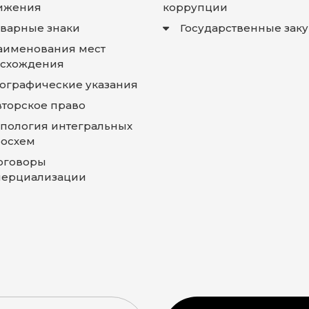
ижения
коррупции
оварные знаки
Государственные зак
аименования мест
схождения
еографические указания
вторское право
опология интегральных
осхем
оговоры
ерциализации