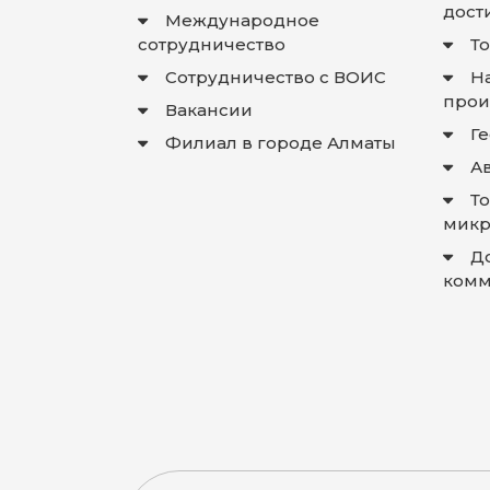
дост
Международное
сотрудничество
Т
Сотрудничество с ВОИС
Н
прои
Вакансии
Г
Филиал в городе Алматы
А
Т
микр
Д
комм