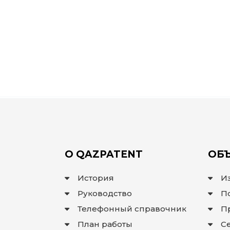
О QAZPATENT
ОБЪ
История
И
Руководство
П
Телефонный справочник
П
План работы
С