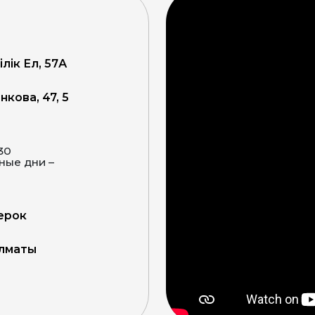
ілік Ел, 57А
кова, 47, 5
:30
верок
Алматы