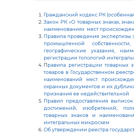
Гражданский кодекс РК (особенна
Закон РК «О товарных знаках, зна
наименованиях мест происхожден
Правилa проведения экспертизы 
промышленной собственности,
географические указания, наи
регистрации топологий интеграл
П
равилa регистрации товарных 
товаров в Государственном реестр
наименований мест происхожде
охранных документов и их дубли
признания ее недействительной
Правил предоставления выписок 
достижений, изобретений, по
товарных знаков и наименовани
интегральных микросхем
Об утверждении реестра государс