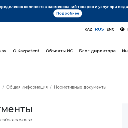
Вниманию заявителей!
Подробнее
RUS
KAZ
ENG
ная
О Kazpatent
Объекты ИС
Блог директора
Ин
я
Общая информация
Нормативные документы
ументы
 собственности