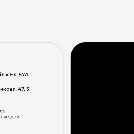
ілік Ел, 57А
кова, 47, 5
:30