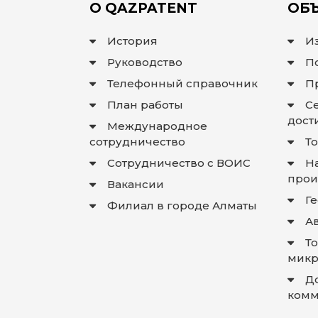
О QAZPATENT
ОБЪ
История
И
Руководство
П
Телефонный справочник
П
План работы
С
дост
Международное
сотрудничество
Т
Сотрудничество с ВОИС
Н
прои
Вакансии
Г
Филиал в городе Алматы
А
Т
микр
Д
комм