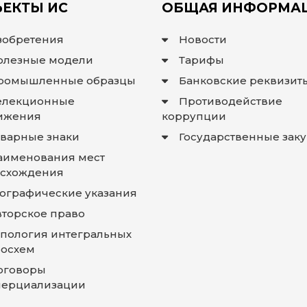
ЕКТЫ ИС
ОБЩАЯ ИНФОРМА
зобретения
Новости
олезные модели
Тарифы
ромышленные образцы
Банковские реквизит
елекционные
Противодействие
ижения
коррупции
оварные знаки
Государственные зак
аименования мест
схождения
еографические указания
вторское право
опология интегральных
осхем
оговоры
ерциализации