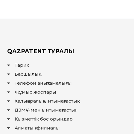
QAZPATENT ТУРАЛЫ
Тарих
Басшылық
Телефон анықтамалығы
Жұмыс жоспары
Халықаралық ынтымақтастық
ДЗМҰ-мен ынтымақтастық
Қызметтік бос орындар
Алматы қ. филиалы