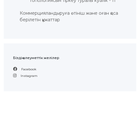
топологиясын тіркеу туралы куәлік - 11
ЖАУАП
ПОИСК
Коммерцияландыруға өтініш және оған қоса
берілетін құжаттар
Біздің әлеуметтік желілер
Facebook
Instagram