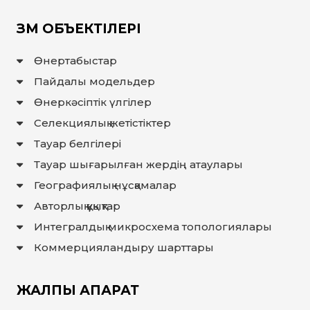
ЗМ ОБЪЕКТІЛЕРІ
Өнертабыстар
Пайдалы модельдер
Өнеркәсіптік үлгілер
Селекциялық жетістіктер
Тауар белгілері
Тауар шығарылған жердiң атаулары
Географиялық нұсқамалар
Авторлық құқықтар
Интегралдық микросхема топологиялары
Коммерцияландыру шарттары
ЖАЛПЫ АҚПАРАТ