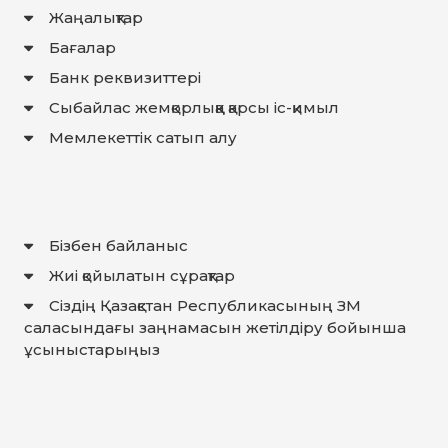
Жаңалықтар
Бағалар
Банк реквизиттері
Сыбайлас жемқорлыққа қарсы іс-қимыл
Мемлекеттiк сатып алу
Бізбен байланыс
Жиі қойылатын сұрақтар
Сіздің Қазақстан Республикасының ЗМ
саласындағы заңнамасын жетілдіру бойынша
ұсыныстарыңыз