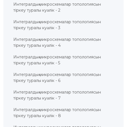
Интегралдық микросхемалар топологиясын
БАНК
РЕКВИЗИТТЕРІ
тіркеу туралы куәлік - 2
АЛМАТЫ
Қ.
Интегралдық микросхемалар топологиясын
ФИЛИАЛЫ
тіркеу туралы куәлік - 3
ҚАРЖЫЛЫҚ
ЕСЕП
ХАЛЫҚАРАЛЫҚ
Интегралдық микросхемалар топологиясын
ЫНТЫМАҚТАСТЫҚ
тіркеу туралы куәлік - 4
ҚЫЗМЕТТІК
БОС
ОРЫНДАР
Интегралдық микросхемалар топологиясын
«ҚАЗАҚСТАННЫҢ
тіркеу туралы куәлік - 5
ЗИЯТКЕРЛІК
МЕНШІГІ»
ЖУРНАЛЫ
Интегралдық микросхемалар топологиясын
МЕМЛЕКЕТТІК
тіркеу туралы куәлік - 6
КӨРСЕТІЛЕТІН
ҚЫЗМЕТТЕР
МЕМЛЕКЕТТІК
Интегралдық микросхемалар топологиясын
САТЫП
АЛУЛАР
тіркеу туралы куәлік - 7
СЫБАЙЛАС
ЖЕМҚОРЛЫҚҚА
Интегралдық микросхемалар топологиясын
ҚАРСЫ ІС-
ҚИМЫЛ
тіркеу туралы куәлік - 8
ШАПАҒАТ
ФОРУМЫ