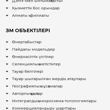
ДЗМҰ-мен ынтымақтастық
ЖАУАП
Қызметтік бос орындар
ПОИСК
Алматы қ. филиалы
ЗМ ОБЪЕКТІЛЕРІ
Өнертабыстар
Пайдалы модельдер
Өнеркәсіптік үлгілер
Селекциялық жетістіктер
Тауар белгілері
Тауар шығарылған жердiң атаулары
Географиялық нұсқамалар
Авторлық құқықтар
Интегралдық микросхема топологиялары
Коммерцияландыру шарттары