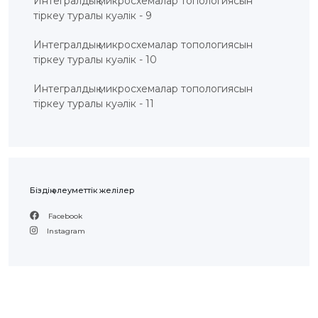
Интегралдық микросхемалар топологиясын
БАЙЛАНЫС
тіркеу туралы куәлік - 9
ЗМ
Интегралдық микросхемалар топологиясын
ОБЪЕКТІЛЕРІ
тіркеу туралы куәлік - 10
ӨНЕРТАБЫСТАР
Интегралдық микросхемалар топологиясын
ПАЙДАЛЫ
тіркеу туралы куәлік - 11
МОДЕЛЬДЕР
ӨНЕРКӘСІПТІК
ҮЛГІЛЕР
СЕЛЕКЦИЯЛЫҚ
ЖЕТІСТІКТЕР
ТАУАР
БЕЛГІЛЕРІ
Біздің әлеуметтік желілер
ТАУАР
ШЫҒАРЫЛҒАН
ЖЕРДIҢ
Facebook
АТАУЛАРЫ
Instagram
ГЕОГРАФИЯЛЫҚ
НҰСҚАМАЛАР
ИНТЕГРАЛДЫҚ
МИКРОСХЕМА
ТОПОЛОГИЯЛАРЫ
КОММЕРЦИЯЛАНДЫРУ
ШАРТТАРЫ
АВТОРЛЫҚ