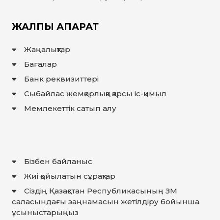
ЖАЛПЫ АҚПАРАТ
Жаңалықтар
Бағалар
Банк реквизиттері
Сыбайлас жемқорлыққа қарсы іс-қимыл
Мемлекеттiк сатып алу
Бізбен байланыс
Жиі қойылатын сұрақтар
Сіздің Қазақстан Республикасының ЗМ
саласындағы заңнамасын жетілдіру бойынша
ұсыныстарыңыз