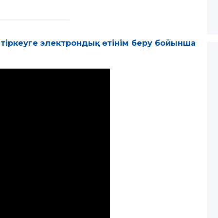
 тіркеуге электрондық өтінім беру бойынша