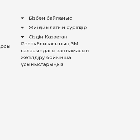
Бізбен байланыс
Жиі қойылатын сұрақтар
Сіздің Қазақстан
Республикасының ЗМ
қарсы
саласындағы заңнамасын
жетілдіру бойынша
у
ұсыныстарыңыз