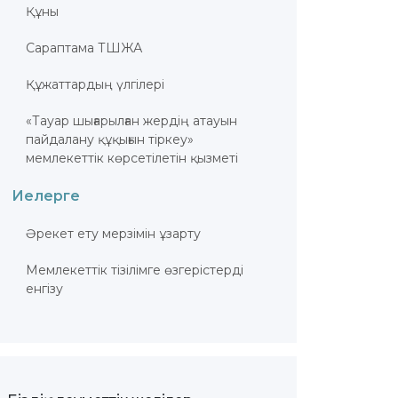
Құны
Сараптама ТШЖА
Құжаттардың үлгілері
«Тауар шығарылған жердің атауын
пайдалану құқығын тіркеу»
мемлекеттік көрсетілетін қызметі
Иелерге
Әрекет ету мерзімін ұзарту
Мемлекеттік тізілімге өзгерістерді
енгізу