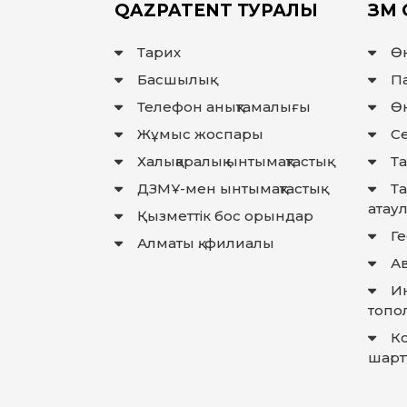
QAZPATENT ТУРАЛЫ
ЗМ 
Тарих
Ө
Басшылық
П
Телефон анықтамалығы
Өн
Жұмыс жоспары
Се
Халықаралық ынтымақтастық
Та
ДЗМҰ-мен ынтымақтастық
Т
атау
Қызметтік бос орындар
Г
Алматы қ. филиалы
Ав
И
топо
К
шарт