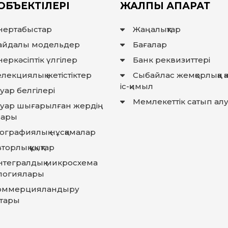
ОБЪЕКТІЛЕРІ
ЖАЛПЫ АҚПАРАТ
нертабыстар
Жаңалықтар
айдалы модельдер
Бағалар
еркәсіптік үлгілер
Банк реквизиттері
лекциялық жетістіктер
Сыбайлас жемқорлыққа 
іс-қимыл
уар белгілері
Мемлекеттiк сатып ал
ауар шығарылған жердiң
лары
еографиялық нұсқамалар
торлық құқықтар
нтегралдық микросхема
логиялары
оммерцияландыру
тары