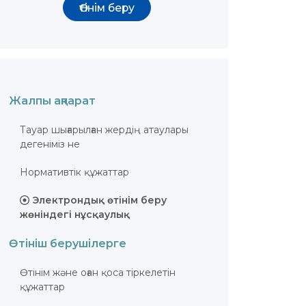
Өтінім беру
Жалпы ақпарат
Тауар шығарылған жердiң атаулары
дегеніміз не
Нормативтік құжаттар
Электрондық өтінім беру
жөніндегі нұсқаулық
Өтініш берушілерге
Өтiнiм және оған қоса тiркелетiн
құжаттар