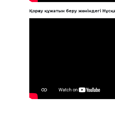
Қорғау
құжатын
беру
жөніндегі
Нұсқ