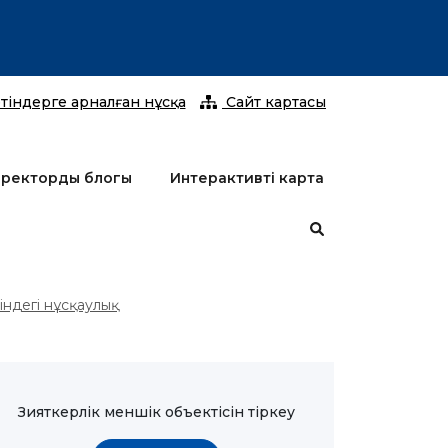
2026 жы
тіндерге арналған нұсқа
Сайт картасы
ректордың блогы
Интерактивті карта
індегі нұсқаулық
Зияткерлік меншік объектісін тіркеу