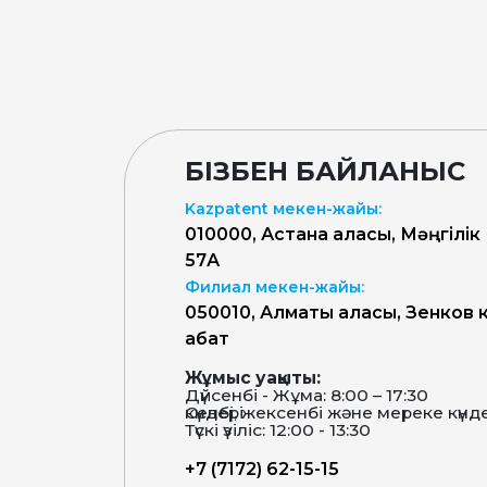
БІЗБЕН БАЙЛАНЫС
Kazpatent мекен-жайы:
010000, Астана қаласы, Мәңгілік
57А
Филиал мекен-жайы:
050010, Алматы қаласы, Зенков к
қабат
Жұмыс уақыты:
Дүйсенбі - Жұма: 8:00 – 17:30
Сенбі, жексенбі және мереке күндері-демалыс күндері
Түскі үзіліс: 12:00 - 13:30
+7 (7172) 62-15-15