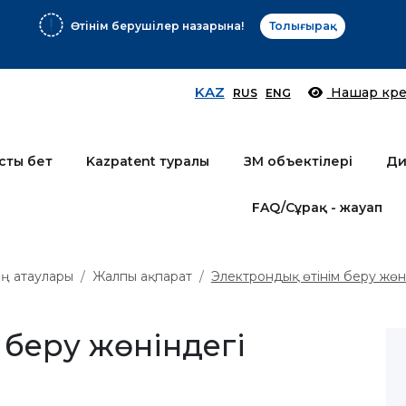
Өтінім берушілер назарына!
Толығырақ
KAZ
Нашар көре
RUS
ENG
сты бет
Kazpatent туралы
ЗМ объектілері
Ди
FAQ/Сұрақ - жауап
iң атаулары
Жалпы ақпарат
Электрондық өтінім беру жөн
 беру жөніндегі