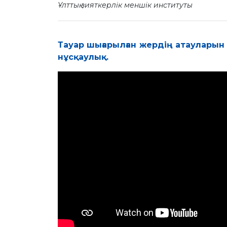
Ұлттық зияткерлік меншік институты
Тауар шығарылған жердiң атауларын
нұсқаулық.