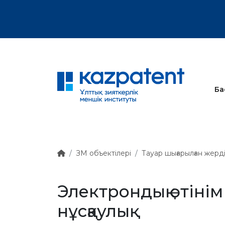
тық хат
Ба
ЗМ объектілері
Тауар шығарылған жерд
Электрондық өтінім
нұсқаулық