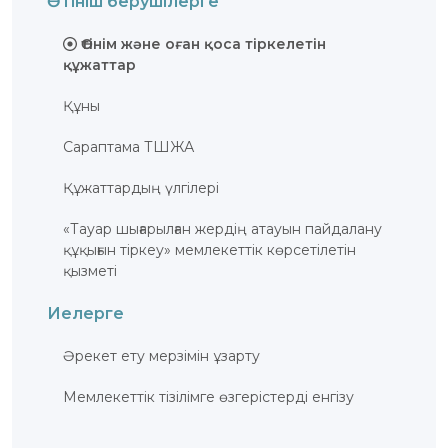
Өтініш берушілерге
ЖАУАП
ПОИСК
Өтiнiм және оған қоса тiркелетiн
құжаттар
Құны
Сараптама ТШЖА
Құжаттардың үлгілері
«Тауар шығарылған жердің атауын пайдалану
құқығын тіркеу» мемлекеттік көрсетілетін
қызметі
Иелерге
Әрекет ету мерзімін ұзарту
Мемлекеттік тізілімге өзгерістерді енгізу