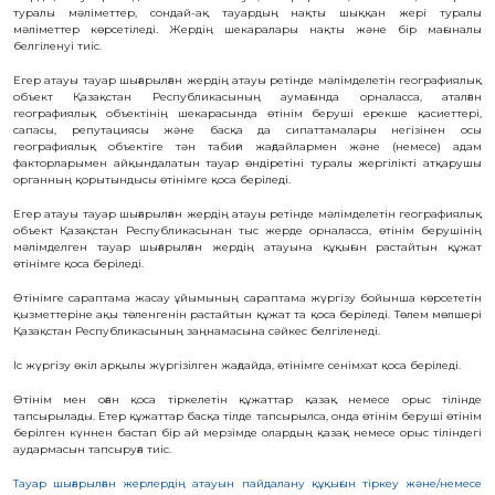
туралы мәліметтер, сондай-ақ тауардың нақты шыққан жері туралы
БАЙЛАНЫС
мәліметтер көрсетіледі. Жердің шекаралары нақты және бір мағыналы
белгіленуі тиіс.
ЗМ
ОБЪЕКТІЛЕРІ
Егер атауы тауар шығарылған жердің атауы ретінде мәлімделетін географиялық
объект Қазақстан Республикасының аумағында орналасса, аталған
географиялық объектінің шекарасында өтінім беруші ерекше қасиеттері,
ӨНЕРТАБЫСТАР
сапасы, репутациясы және басқа да сипаттамалары негізінен осы
географиялық объектіге тән табиғи жағдайлармен және (немесе) адам
ПАЙДАЛЫ
факторларымен айқындалатын тауар өндіретіні туралы жергілікті атқарушы
МОДЕЛЬДЕР
органның қорытындысы өтінімге қоса беріледі.
ӨНЕРКӘСІПТІК
ҮЛГІЛЕР
Егер атауы тауар шығарылған жердiң атауы ретiнде мәлiмделетiн географиялық
СЕЛЕКЦИЯЛЫҚ
объект Қазақстан Республикасынан тыс жерде орналасса, өтiнiм берушiнiң
ЖЕТІСТІКТЕР
мәлiмделген тауар шығарылған жердiң атауына құқығын растайтын құжат
өтiнiмге қоса берiледi.
ТАУАР
БЕЛГІЛЕРІ
Өтiнiмге сараптама жасау ұйымының сараптама жүргiзу бойынша көрсететін
ТАУАР
қызметтерiне ақы төленгенiн растайтын құжат та қоса берiледi. Төлем мөлшерi
ШЫҒАРЫЛҒАН
ЖЕРДIҢ
Қазақстан Республикасының заңнамасына сәйкес белгiленедi.
АТАУЛАРЫ
Iс жүргiзу өкiл арқылы жүргiзiлген жағдайда, өтiнiмге сенiмхат қоса берiледi.
ГЕОГРАФИЯЛЫҚ
НҰСҚАМАЛАР
Өтiнiм мен оған қоса тiркелетiн құжаттар қазақ немесе орыс тiлінде
ИНТЕГРАЛДЫҚ
тапсырылады. Етер құжаттар басқа тiлде тапсырылса, онда өтiнiм берушi өтінім
МИКРОСХЕМА
ТОПОЛОГИЯЛАРЫ
берілген күннен бастап бір ай мерзімде олардың қазақ немесе орыс тiлiндегi
аудармасын тапсыруға тиiс.
КОММЕРЦИЯЛАНДЫРУ
ШАРТТАРЫ
Тауар шығарылған жерлердің атауын пайдалану құқығын тіркеу және/немесе
АВТОРЛЫҚ