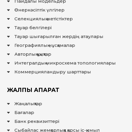
Пайдалы модельдер
Өнеркәсіптік үлгілер
Селекциялық жетістіктер
Тауар белгілері
Тауар шығарылған жердiң атаулары
Географиялық нұсқамалар
Авторлық құқықтар
Интегралдық микросхема топологиялары
Коммерцияландыру шарттары
ЖАЛПЫ АҚПАРАТ
Жаңалықтар
Бағалар
Банк реквизиттері
Сыбайлас жемқорлыққа қарсы іс-қимыл