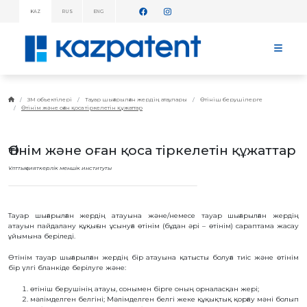
KAZ
RUS
ENG
АҚПАРАТТЫҚ
ХАБАРЛАМАЛАР!
БАСТЫ
БЕТ
KAZPATENT
ЗМ объектілері
Тауар шығарылған жердiң атаулары
Өтініш берушілерге
Өтiнiм және оған қоса тiркелетiн құжаттар
ТУРАЛЫ
ИНСТИТУТ
ТУРАЛЫ
Өтiнiм және оған қоса тiркелетiн құжаттар
ИНСТИТУТ
БАСШЫЛЫҒЫ
Ұлттық зияткерлік меншік институты
ЖЫЛДЫҚ
ЕСЕП
СТАТИСТИКАЛЫҚ
МӘЛІМЕТТЕР
Тауар шығарылған жердiң атауына және/немесе тауар шығарылған жердiң
атауын пайдалану құқығын ұсынуға өтінім (бұдан әрі – өтінім) сараптама жасау
ТЕЛЕФОНДАР
ұйымына беріледі.
АНЫҚТАМАЛЫҒЫ
ДЗМҰ-МЕН
Өтiнiм тауар шығарылған жердiң бiр атауына қатысты болуға тиіс және өтiнiм
ЫНТЫМАҚТАСТЫҚ
бiр үлгi бланкiде берiлуге және:
ЖҰМЫС
ЖОСПАРЫ
өтініш берушінің атауы, сонымен бірге оның орналасқан жері;
мәлiмделген белгiнi; Мәлімделген белгі жеке құқықтық қорғау мәні болып
БАҒАЛАР