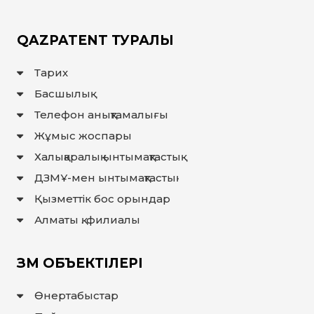
QAZPATENT ТУРАЛЫ
Тарих
Басшылық
Телефон анықтамалығы
Жұмыс жоспары
Халықаралық ынтымақтастық
ДЗМҰ-мен ынтымақтастық
Қызметтік бос орындар
Алматы қ. филиалы
ЗМ ОБЪЕКТІЛЕРІ
Өнертабыстар