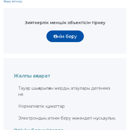
беру өтініші
ҚҰҚЫҚТАР
ДИРЕКТОРДЫҢ
БЛОГЫ
Зияткерлік меншік объектісін тіркеу
ИНТЕРАКТИВТІ
КАРТА
Өтінім беру
ГЕОГРАФИЯЛЫҚ
НҰСҚАМАЛАР
ЖӘНЕ
ТАУАРЛАР
ШЫҒАРЫЛҒАН
ЖЕРЛЕР
АТАУЛАРЫНЫҢ
ИНТЕРАКТИВТІ
КАРТАСЫ
Жалпы ақпарат
ГЕОГРАФИЯЛЫҚ
НҰСҚАМАЛАР
ЖӘНЕ
ТАУАРЛАР
Тауар шығарылған жердiң атаулары дегеніміз
ШЫҒАРЫЛҒАН
не
ЖЕРЛЕР
АТАУЛАРЫНЫҢ
ӘЛЕУЕТТІ
ИНТЕРАКТИВТІ
Нормативтік құжаттар
КАРТАСЫ
Электрондық өтінім беру жөніндегі нұсқаулық
FAQ/
СҰРАҚ -