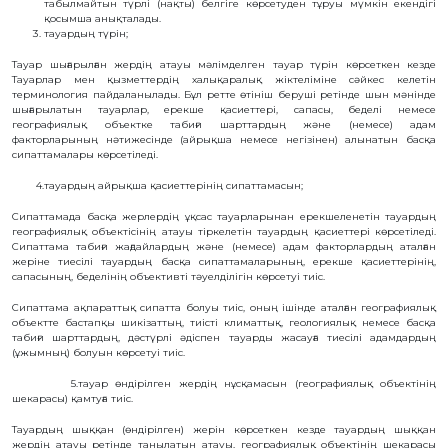
табылмайтын түрлі (нақты) белгіге көрсетуден тұруы мүмкін екендігі
қосымша анықталады.
БАНК
РЕКВИЗИТТЕРІ
тауардың түрін;
АЛМАТЫ
Тауар шығарылған жердiң атауы мәлімделген тауар түрін көрсеткен кезде
Қ.
ФИЛИАЛЫ
Тауарлар мен қызметтердің халықаралық жіктеліміне сәйкес келетін
терминология пайдаланылады. Бұл ретте өтініш беруші ретінде шын мәнінде
ҚАРЖЫЛЫҚ
шығарылатын тауарлар, ерекше қасиеттері, сапасы, беделі немесе
ЕСЕП
географиялық объектке табиғи шарттардың және (немесе) адам
ХАЛЫҚАРАЛЫҚ
факторларының нәтижесінде (айрықша немесе негізінен) алынатын басқа
ЫНТЫМАҚТАСТЫҚ
сипаттамалары көрсетіледі.
ҚЫЗМЕТТІК
БОС
4.тауардың айрықша қасиеттерінің сипаттамасын;
ОРЫНДАР
«ҚАЗАҚСТАННЫҢ
Сипаттамада басқа жерлердің ұқсас тауарларынан ерекшеленетін тауардың
ЗИЯТКЕРЛІК
географиялық объектісінің атауы тіркелетін тауардың қасиеттері көрсетіледі.
МЕНШІГІ»
Сипаттама табиғи жағдайлардың және (немесе) адам факторлардың аталған
ЖУРНАЛЫ
жеріне тиесілі тауардың басқа сипаттамаларының, ерекше қасиеттерінің,
МЕМЛЕКЕТТІК
сапасының, беделінің объективті тәуелділігін көрсетуі тиіс.
КӨРСЕТІЛЕТІН
ҚЫЗМЕТТЕР
Сипаттама ақпараттық сипатта болуы тиіс, оның ішінде аталған географиялық
МЕМЛЕКЕТТІК
объектте бастапқы шикізаттың, тиісті климаттық, геологиялық немесе басқа
САТЫП
табиғи шарттардың, дәстүрлі әдіспен тауарды жасауға тиесілі адамдардың
АЛУЛАР
(ұжымның) болуын көрсетуі тиіс.
СЫБАЙЛАС
ЖЕМҚОРЛЫҚҚА
5.тауар өндiрiлген жердің нұсқамасын (географиялық объектiнiң
ҚАРСЫ ІС-
шекарасы) қамтуға тиiс.
ҚИМЫЛ
ШАПАҒАТ
Тауардың шыққан (өндірілген) жерін көрсеткен кезде тауардың шыққан
ФОРУМЫ
жердің атауы ретінде танылатын атауы, географиялық объектінің шекарасы