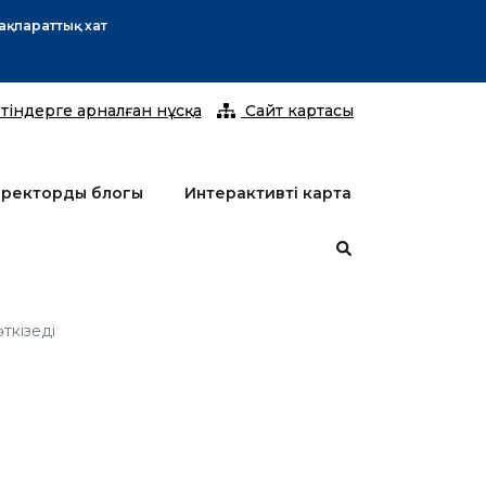
2026 жы
тіндерге арналған нұсқа
Сайт картасы
ректордың блогы
Интерактивті карта
ткізеді