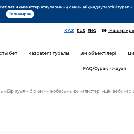
Өтінім берушілер назарына!
Толығырақ
KAZ
Нашар көре
RUS
ENG
сты бет
Kazpatent туралы
ЗМ объектілері
Ди
FAQ/Сұрақ - жауап
ң «Бір ауыл – бір өнім» жобасының финалистері үшін вебинар ө