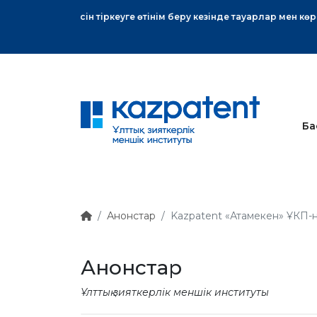
тық хат
Ба
Анонстар
Kazpatent «Атамекен» ҰКП-ны
Анонстар
Ұлттық зияткерлік меншік институты