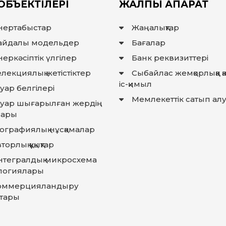
ОБЪЕКТІЛЕРІ
ЖАЛПЫ АҚПАРАТ
нертабыстар
Жаңалықтар
айдалы модельдер
Бағалар
еркәсіптік үлгілер
Банк реквизиттері
лекциялық жетістіктер
Сыбайлас жемқорлыққа 
іс-қимыл
уар белгілері
Мемлекеттiк сатып ал
ауар шығарылған жердiң
лары
еографиялық нұсқамалар
торлық құқықтар
нтегралдық микросхема
логиялары
оммерцияландыру
тары