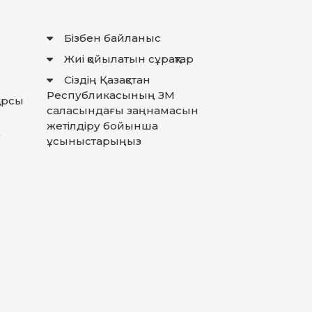
Бізбен байланыс
Жиі қойылатын сұрақтар
Сіздің Қазақстан
Республикасының ЗМ
қарсы
саласындағы заңнамасын
жетілдіру бойынша
у
ұсыныстарыңыз