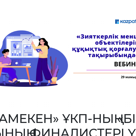
АМЕКЕН» ҰКП-НЫҢ «БІ
НЫҢ ФИНАЛИСТЕРІ 