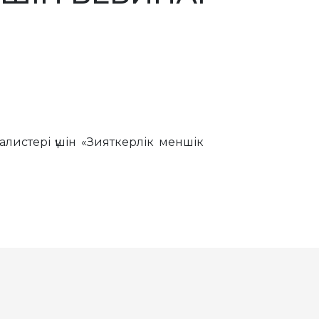
листері үшін «Зияткерлік меншік