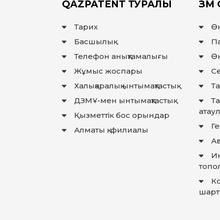
QAZPATENT ТУРАЛЫ
ЗМ 
Тарих
Ө
Басшылық
П
Телефон анықтамалығы
Өн
Жұмыс жоспары
Се
Халықаралық ынтымақтастық
Та
ДЗМҰ-мен ынтымақтастық
Т
атау
Қызметтік бос орындар
Г
Алматы қ. филиалы
Ав
И
топо
К
шарт