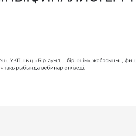
кен» ҰКП-ның «Бір ауыл – бір өнім» жобасының фина
ы» тақырыбында вебинар өткізеді.