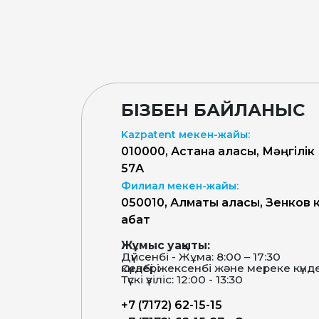
БІЗБЕН БАЙЛАНЫС
Kazpatent мекен-жайы:
010000, Астана қаласы, Мәңгілік
57А
Филиал мекен-жайы:
050010, Алматы қаласы, Зенков к
қабат
Жұмыс уақыты:
Дүйсенбі - Жұма: 8:00 – 17:30
Сенбі, жексенбі және мереке күндері-демалыс күндері
Түскі үзіліс: 12:00 - 13:30
+7 (7172) 62-15-15