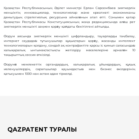
ҚҰҚЫҚТАР
Қазақстан Республикасының Әділет министрі Ерлан Сәрсембаев зияткерлік
меншіктің инновациялар, технологиялар және креативті экономиканы
ДИРЕКТОРДЫҢ
дамытудың стратегиялық ресурсына айналғанын атап өтті. Сонымен қатар
БЛОГЫ
Қазақстан Республикасы Конституциясының жаңа редакциясында алғаш рет
зияткерлік меншікті заңмен қорғау қағидаты бекітілгені айтылды.
ИНТЕРАКТИВТІ
КАРТА
Форум аясында зияткерлік меншікті цифрландыру, тауарларды таңбалау,
интернет саудадағы тұтынушылар құқықтарын қорғау, жасанды интеллект
технологияларын қолдану, сондай ақ контрафактіге қарсы іс қимыл саласындағы
ГЕОГРАФИЯЛЫҚ
НҰСҚАМАЛАР
халықаралық ынтымақтастықты жетілдіру мәселелеріне арналған 10
ЖӘНЕ
тақырыптық сессия өткізілді.
ТАУАРЛАР
ШЫҒАРЫЛҒАН
ЖЕРЛЕР
Форумға мемлекеттік органдардың, халықаралық ұйымдардың, құқық
АТАУЛАРЫНЫҢ
иеленушілердің, сарапшылар қауымдастығы мен бизнес өкілдерінің
ИНТЕРАКТИВТІ
қатысуымен 1000 нан астам адам тіркелді.
КАРТАСЫ
ГЕОГРАФИЯЛЫҚ
НҰСҚАМАЛАР
ЖӘНЕ
ТАУАРЛАР
ШЫҒАРЫЛҒАН
ЖЕРЛЕР
АТАУЛАРЫНЫҢ
ӘЛЕУЕТТІ
ИНТЕРАКТИВТІ
КАРТАСЫ
FAQ/
QAZPATENT ТУРАЛЫ
СҰРАҚ -