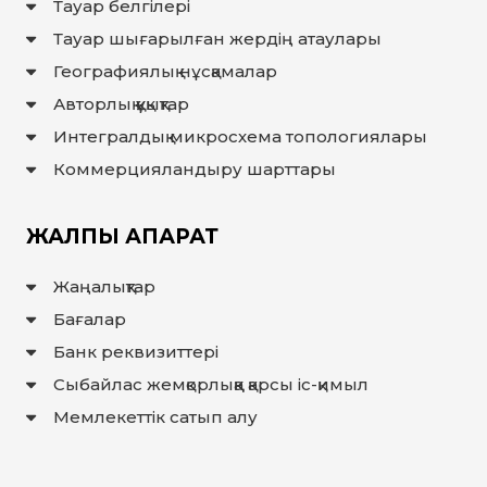
Тауар белгілері
Тауар шығарылған жердiң атаулары
Географиялық нұсқамалар
Авторлық құқықтар
Интегралдық микросхема топологиялары
Коммерцияландыру шарттары
ЖАЛПЫ АҚПАРАТ
Жаңалықтар
Бағалар
Банк реквизиттері
Сыбайлас жемқорлыққа қарсы іс-қимыл
Мемлекеттiк сатып алу