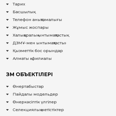
ЖАУАП
Тарих
ПОИСК
Басшылық
Телефон анықтамалығы
Жұмыс жоспары
Халықаралық ынтымақтастық
ДЗМҰ-мен ынтымақтастық
Қызметтік бос орындар
Алматы қ. филиалы
ЗМ ОБЪЕКТІЛЕРІ
Өнертабыстар
Пайдалы модельдер
Өнеркәсіптік үлгілер
Селекциялық жетістіктер