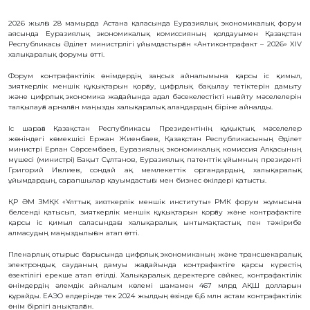
БАЙЛАНЫС
2026 жылғы 28 мамырда Астана қаласында Еуразиялық экономикалық форум
аясында Еуразиялық экономикалық комиссияның қолдауымен Қазақстан
ЗМ
Республикасы Әділет министрлігі ұйымдастырған «Антиконтрафакт – 2026» XIV
ОБЪЕКТІЛЕРІ
халықаралық форумы өтті.
Форум контрафактілік өнімдердің заңсыз айналымына қарсы іс қимыл,
ӨНЕРТАБЫСТАР
зияткерлік меншік құқықтарын қорғау, цифрлық бақылау тетіктерін дамыту
ПАЙДАЛЫ
және цифрлық экономика жағдайында адал бәсекелестікті нығайту мәселелерін
МОДЕЛЬДЕР
талқылауға арналған маңызды халықаралық алаңдардың біріне айналды.
ӨНЕРКӘСІПТІК
ҮЛГІЛЕР
Іс шараға Қазақстан Республикасы Президентінің құқықтық мәселелер
жөніндегі көмекшісі Ержан Жиенбаев, Қазақстан Республикасының Әділет
СЕЛЕКЦИЯЛЫҚ
министрі Ерлан Сәрсембаев, Еуразиялық экономикалық комиссия Алқасының
ЖЕТІСТІКТЕР
мүшесі (министрі) Бақыт Сұлтанов, Еуразиялық патенттік ұйымның президенті
ТАУАР
Григорий Ивлиев, сондай ақ мемлекеттік органдардың, халықаралық
БЕЛГІЛЕРІ
ұйымдардың, сарапшылар қауымдастығы мен бизнес өкілдері қатысты.
ТАУАР
ШЫҒАРЫЛҒАН
ҚР ӘМ ЗМҚК «Ұлттық зияткерлік меншік институты» РМК форум жұмысына
ЖЕРДIҢ
белсенді қатысып, зияткерлік меншік құқықтарын қорғау және контрафактіге
АТАУЛАРЫ
қарсы іс қимыл саласындағы халықаралық ынтымақтастық пен тәжірибе
ГЕОГРАФИЯЛЫҚ
алмасудың маңыздылығын атап өтті.
НҰСҚАМАЛАР
ИНТЕГРАЛДЫҚ
Пленарлық отырыс барысында цифрлық экономиканың және трансшекаралық
МИКРОСХЕМА
электрондық сауданың дамуы жағдайында контрафактіге қарсы күрестің
ТОПОЛОГИЯЛАРЫ
өзектілігі ерекше атап өтілді. Халықаралық деректерге сәйкес, контрафактілік
КОММЕРЦИЯЛАНДЫРУ
өнімдердің әлемдік айналым көлемі шамамен 467 млрд АҚШ долларын
ШАРТТАРЫ
құрайды. ЕАЭО елдерінде тек 2024 жылдың өзінде 6,6 млн астам контрафактілік
өнім бірлігі анықталған.
АВТОРЛЫҚ