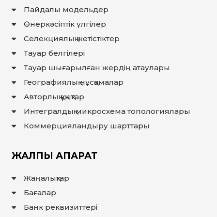
ЖАУАП
Пайдалы модельдер
ПОИСК
Өнеркәсіптік үлгілер
Селекциялық жетістіктер
Тауар белгілері
Тауар шығарылған жердiң атаулары
Географиялық нұсқамалар
Авторлық құқықтар
Интегралдық микросхема топологиялары
Коммерцияландыру шарттары
ЖАЛПЫ АҚПАРАТ
Жаңалықтар
Бағалар
Банк реквизиттері