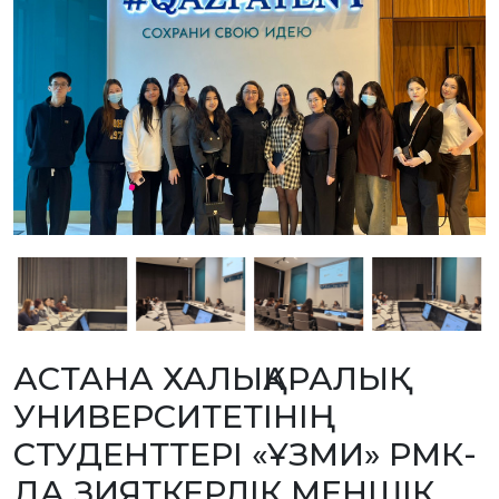
БАНК
РЕКВИЗИТТЕРІ
АЛМАТЫ
Қ.
ФИЛИАЛЫ
ҚАРЖЫЛЫҚ
ЕСЕП
ХАЛЫҚАРАЛЫҚ
ЫНТЫМАҚТАСТЫҚ
ҚЫЗМЕТТІК
БОС
ОРЫНДАР
«ҚАЗАҚСТАННЫҢ
ЗИЯТКЕРЛІК
МЕНШІГІ»
ЖУРНАЛЫ
МЕМЛЕКЕТТІК
КӨРСЕТІЛЕТІН
ҚЫЗМЕТТЕР
МЕМЛЕКЕТТІК
АСТАНА ХАЛЫҚАРАЛЫҚ
САТЫП
АЛУЛАР
УНИВЕРСИТЕТІНІҢ
СЫБАЙЛАС
ЖЕМҚОРЛЫҚҚА
ҚАРСЫ ІС-
СТУДЕНТТЕРІ «ҰЗМИ» РМК-
ҚИМЫЛ
ШАПАҒАТ
ДА ЗИЯТКЕРЛІК МЕНШІК
ФОРУМЫ