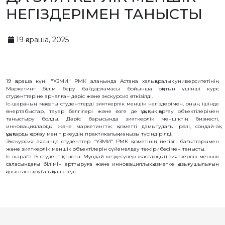
БАЙЛАНЫС
НЕГІЗДЕРІМЕН ТАНЫСТЫ
ЗМ
ОБЪЕКТІЛЕРІ
19 қараша, 2025
ӨНЕРТАБЫСТАР
ПАЙДАЛЫ
МОДЕЛЬДЕР
19 қараша күні "ҰЗМИ" РМК алаңында Астана халықаралық университетінің
ӨНЕРКӘСІПТІК
Маркетинг білім беру бағдарламасы бойынша оқитын үшінші курс
ҮЛГІЛЕР
студенттеріне арналған дәріс және экскурсия өткізілді.
СЕЛЕКЦИЯЛЫҚ
Іс-шараның мақсаты студенттерді зияткерлік меншік негіздерімен, оның ішінде
ЖЕТІСТІКТЕР
өнертабыстар, тауар белгілері және өзге де құқықтық қорғау объектілерімен
таныстыру болды. Дәріс барысында зияткерлік меншіктің бизнесті,
ТАУАР
инновацияларды және маркетингтік қызметті дамытудағы рөлі, сондай-ақ
БЕЛГІЛЕРІ
құқықтарды қорғау мен тіркеудің практикалық маңызы түсіндірілді.
ТАУАР
Экскурсия аясында студенттер "ҰЗМИ" РМК қызметінің негізгі бағыттарымен
ШЫҒАРЫЛҒАН
және зияткерлік меншік объектілерін сүйемелдеу тәжірибесімен танысты.
ЖЕРДIҢ
АТАУЛАРЫ
Іс-шараға 15 студент қатысты. Мұндай кездесулер жастардың зияткерлік меншік
саласындағы білімін арттыруға және инновациялық қызметке қызығушылығын
ГЕОГРАФИЯЛЫҚ
қалыптастыруға ықпал етеді.
НҰСҚАМАЛАР
ИНТЕГРАЛДЫҚ
МИКРОСХЕМА
ТОПОЛОГИЯЛАРЫ
КОММЕРЦИЯЛАНДЫРУ
ШАРТТАРЫ
АВТОРЛЫҚ