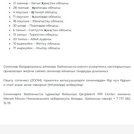
ҚҰҚЫҚТАР
21 мамыр – Батыс Қазақстан облысы;
28 мамыр – Қарағанды облысы;
4 маусым – Қостанай облысы;
ДИРЕКТОРДЫҢ
11 маусым – Қызылорда облысы;
БЛОГЫ
18 маусым – Маңғыстау облысы;
30 шілде – Павлодар облысы;
ИНТЕРАКТИВТІ
6 тамыз – Солтүстік Қазақстан облысы;
КАРТА
13 тамыз – Түркістан облысы;
20 тамыз – Абай ауданы;
10 қыркүйек – Жетісу облысы;
ГЕОГРАФИЯЛЫҚ
НҰСҚАМАЛАР
17 қыркүйек – Ұлытау облысы.
ЖӘНЕ
ТАУАРЛАР
ШЫҒАРЫЛҒАН
ЖЕРЛЕР
АТАУЛАРЫНЫҢ
Семинар бағдарламасы аймаққа байланысты екенін ескертеміз, кәсіпорынның
ИНТЕРАКТИВТІ
орналасқан жеріне сәйкес семинар аймағын таңдауды ұсынамыз.
КАРТАСЫ
ГЕОГРАФИЯЛЫҚ
Оқыту сілтемесі (ZOOM) тіркелген қатысушыларға семинардан бір күн бұрын
НҰСҚАМАЛАР
e-mail және жеке нөміріне (WhatsApp) жіберіледі.
ЖӘНЕ
ТАУАРЛАР
ШЫҒАРЫЛҒАН
Семинарға байланысты сұрақтар бойынша Qazpatent IPR Center маманы
ЖЕРЛЕР
Магай Мисон Николаевнаға хабарласуға болады. Байланыс нөмірі: + 7 717 262
АТАУЛАРЫНЫҢ
15 19.
ӘЛЕУЕТТІ
ИНТЕРАКТИВТІ
КАРТАСЫ
FAQ/
СҰРАҚ -