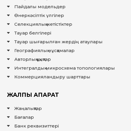
Пайдалы модельдер
Өнеркәсіптік үлгілер
Селекциялық жетістіктер
Тауар белгілері
Тауар шығарылған жердiң атаулары
Географиялық нұсқамалар
Авторлық құқықтар
Интегралдық микросхема топологиялары
Коммерцияландыру шарттары
ЖАЛПЫ АҚПАРАТ
Жаңалықтар
Бағалар
Банк реквизиттері