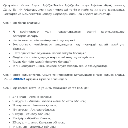
БАЙЛАНЫС
Qazpatent KazakhExport АҚ, «QazTrade» АҚ, «QazIndustry» АҚ және «Қазақстанның
Даму Банкі» АҚ қолдауымен кәсіпкерлерді тегін онлайн-семинарға шақырады.
Бағдарлама мемлекеттік қолдау шаралары аясында жүзеге асып отыр.
ЗМ
ОБЪЕКТІЛЕРІ
Семинар бағдарламасы:
ҚР кәсіпкерлері үшін қарастырылған өзекті қаржыландыру
ӨНЕРТАБЫСТАР
бағдарламалары
ПАЙДАЛЫ
Кепіл тапшылығы кезінде не істеу керек?
МОДЕЛЬДЕР
Экспорттық келісімшарт алдындағы қауіп-қатерді қалай азайтуға
болады?
ӨНЕРКӘСІПТІК
ҮЛГІЛЕР
Шетелдік сатып алушыны қалай табуға болады?
Өндірістік шығындарды жартылай өтеу мүмкіндіктері
СЕЛЕКЦИЯЛЫҚ
Тауар белгісін қалай тіркеуге болады?
ЖЕТІСТІКТЕР
Тегін консультацияны қайдан алуға болады және т.б. сұрақтар.
ТАУАР
БЕЛГІЛЕРІ
Семинарға қатысу тегін. Оқуға тек тіркелген қатысушылар ғана қатыса алады.
ТАУАР
Мына
сілтеме
арқылы тіркеле аласыздар:
ШЫҒАРЫЛҒАН
ЖЕРДIҢ
Семинар кестесі (Астана уақыты бойынша сағат 11:00-де):
АТАУЛАРЫ
ГЕОГРАФИЯЛЫҚ
27 ақпан – Астана қаласы;
НҰСҚАМАЛАР
5 наурыз – Алматы қаласы және Алматы облысы;
ИНТЕГРАЛДЫҚ
12 наурыз – Шымкент қаласы;
МИКРОСХЕМА
19 наурыз – Ақмола облысы;
ТОПОЛОГИЯЛАРЫ
9 сәуір – Атырау облысы;
КОММЕРЦИЯЛАНДЫРУ
16 сәуір – Ақтөбе облысы;
ШАРТТАРЫ
23 сәуір – Шығыс Қазақстан облысы;
14 мамыр – Жамбыл облысы;
АВТОРЛЫҚ