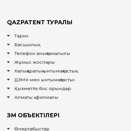
ЖАУАП
ПОИСК
QAZPATENT ТУРАЛЫ
Тарих
Басшылық
Телефон анықтамалығы
Жұмыс жоспары
Халықаралық ынтымақтастық
ДЗМҰ-мен ынтымақтастық
Қызметтік бос орындар
Алматы қ. филиалы
ЗМ ОБЪЕКТІЛЕРІ
Өнертабыстар