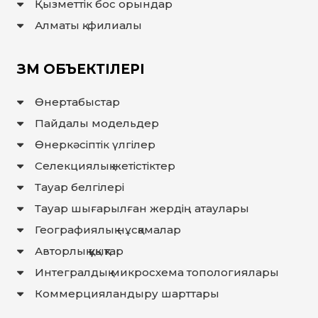
Қызметтік бос орындар
ҚҰҚЫҚТАР
Алматы қ. филиалы
ДИРЕКТОРДЫҢ
БЛОГЫ
ЗМ ОБЪЕКТІЛЕРІ
ИНТЕРАКТИВТІ
КАРТА
Өнертабыстар
ГЕОГРАФИЯЛЫҚ
НҰСҚАМАЛАР
Пайдалы модельдер
ЖӘНЕ
ТАУАРЛАР
ШЫҒАРЫЛҒАН
Өнеркәсіптік үлгілер
ЖЕРЛЕР
АТАУЛАРЫНЫҢ
Селекциялық жетістіктер
ИНТЕРАКТИВТІ
КАРТАСЫ
Тауар белгілері
ГЕОГРАФИЯЛЫҚ
НҰСҚАМАЛАР
ЖӘНЕ
Тауар шығарылған жердiң атаулары
ТАУАРЛАР
ШЫҒАРЫЛҒАН
Географиялық нұсқамалар
ЖЕРЛЕР
АТАУЛАРЫНЫҢ
ӘЛЕУЕТТІ
Авторлық құқықтар
ИНТЕРАКТИВТІ
КАРТАСЫ
Интегралдық микросхема топологиялары
FAQ/
Коммерцияландыру шарттары
СҰРАҚ -