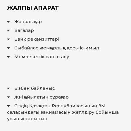
ЖАУАП
ЖАЛПЫ АҚПАРАТ
ПОИСК
Жаңалықтар
Бағалар
Банк реквизиттері
Сыбайлас жемқорлыққа қарсы іс-қимыл
Мемлекеттiк сатып алу
Бізбен байланыс
Жиі қойылатын сұрақтар
Сіздің Қазақстан Республикасының ЗМ
саласындағы заңнамасын жетілдіру бойынша
ұсыныстарыңыз