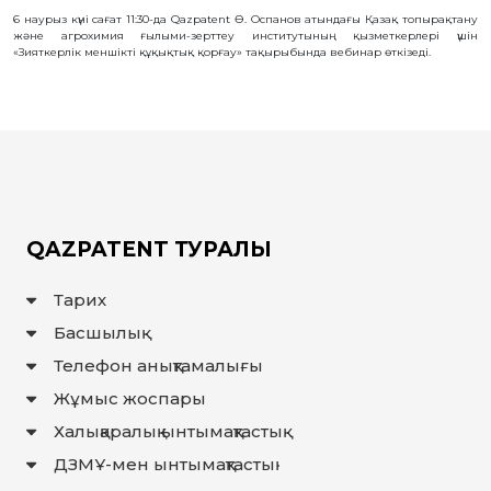
БАЙЛАНЫС
6 наурыз күні сағат 11:30-да Qazpatent Ө. Оспанов атындағы Қазақ топырақтану
жəне агрохимия ғылыми-зерттеу институтының қызметкерлері үшін
«Зияткерлік меншікті құқықтық қорғау» тақырыбында вебинар өткізеді.
ЗМ
ОБЪЕКТІЛЕРІ
ӨНЕРТАБЫСТАР
ПАЙДАЛЫ
МОДЕЛЬДЕР
ӨНЕРКӘСІПТІК
ҮЛГІЛЕР
СЕЛЕКЦИЯЛЫҚ
ЖЕТІСТІКТЕР
QAZPATENT ТУРАЛЫ
ТАУАР
БЕЛГІЛЕРІ
Тарих
ТАУАР
ШЫҒАРЫЛҒАН
ЖЕРДIҢ
Басшылық
АТАУЛАРЫ
Телефон анықтамалығы
ГЕОГРАФИЯЛЫҚ
НҰСҚАМАЛАР
Жұмыс жоспары
ИНТЕГРАЛДЫҚ
МИКРОСХЕМА
ТОПОЛОГИЯЛАРЫ
Халықаралық ынтымақтастық
КОММЕРЦИЯЛАНДЫРУ
ДЗМҰ-мен ынтымақтастық
ШАРТТАРЫ
АВТОРЛЫҚ