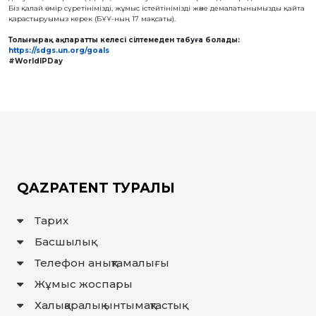
Біз қалай өмір сүретінімізді, жұмыс істейтінімізді және демалатынымызды қайта
БАЙЛАНЫС
қарастыруымыз керек (БҰҰ-ның 17 мақсаты).
ЗМ
Толығырақ ақпаратты келесі сілтемеден табуға болады:
https://sdgs.un.org/goals
ОБЪЕКТІЛЕРІ
#WorldIPDay
ӨНЕРТАБЫСТАР
ПАЙДАЛЫ
МОДЕЛЬДЕР
ӨНЕРКӘСІПТІК
ҮЛГІЛЕР
СЕЛЕКЦИЯЛЫҚ
ЖЕТІСТІКТЕР
ТАУАР
БЕЛГІЛЕРІ
QAZPATENT ТУРАЛЫ
ТАУАР
ШЫҒАРЫЛҒАН
ЖЕРДIҢ
Тарих
АТАУЛАРЫ
ГЕОГРАФИЯЛЫҚ
Басшылық
НҰСҚАМАЛАР
ИНТЕГРАЛДЫҚ
Телефон анықтамалығы
МИКРОСХЕМА
ТОПОЛОГИЯЛАРЫ
Жұмыс жоспары
КОММЕРЦИЯЛАНДЫРУ
ШАРТТАРЫ
Халықаралық ынтымақтастық
АВТОРЛЫҚ