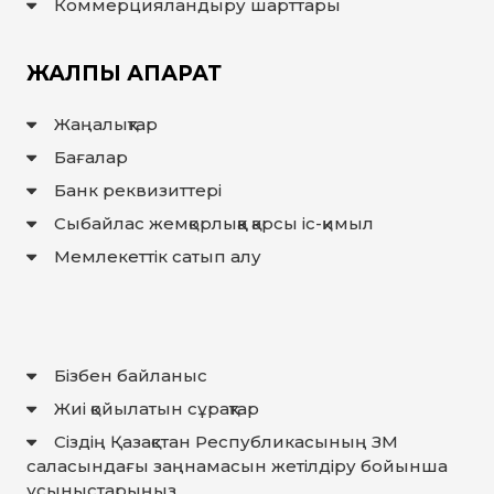
ЖАУАП
Коммерцияландыру шарттары
ПОИСК
ЖАЛПЫ АҚПАРАТ
Жаңалықтар
Бағалар
Банк реквизиттері
Сыбайлас жемқорлыққа қарсы іс-қимыл
Мемлекеттiк сатып алу
Бізбен байланыс
Жиі қойылатын сұрақтар
Сіздің Қазақстан Республикасының ЗМ
саласындағы заңнамасын жетілдіру бойынша
ұсыныстарыңыз