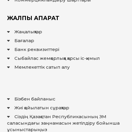
ЖАУАП
ПОИСК
ЖАЛПЫ АҚПАРАТ
Жаңалықтар
Бағалар
Банк реквизиттері
Сыбайлас жемқорлыққа қарсы іс-қимыл
Мемлекеттiк сатып алу
Бізбен байланыс
Жиі қойылатын сұрақтар
Сіздің Қазақстан Республикасының ЗМ
саласындағы заңнамасын жетілдіру бойынша
ұсыныстарыңыз