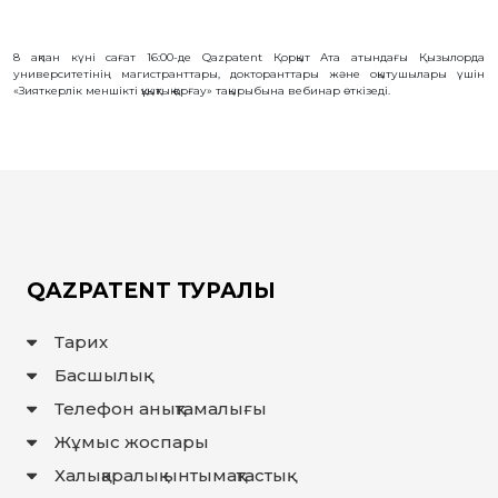
БАЙЛАНЫС
8 ақпан күні сағат 16:00-де Qazpatent Қорқыт Ата атындағы Қызылорда
ЗМ
университетінің магистранттары, докторанттары және оқытушылары үшін
ОБЪЕКТІЛЕРІ
«Зияткерлік меншікті құқықтық қорғау» тақырыбына вебинар өткізеді.
ӨНЕРТАБЫСТАР
ПАЙДАЛЫ
МОДЕЛЬДЕР
ӨНЕРКӘСІПТІК
ҮЛГІЛЕР
СЕЛЕКЦИЯЛЫҚ
ЖЕТІСТІКТЕР
ТАУАР
БЕЛГІЛЕРІ
QAZPATENT ТУРАЛЫ
ТАУАР
ШЫҒАРЫЛҒАН
ЖЕРДIҢ
Тарих
АТАУЛАРЫ
ГЕОГРАФИЯЛЫҚ
Басшылық
НҰСҚАМАЛАР
Телефон анықтамалығы
ИНТЕГРАЛДЫҚ
МИКРОСХЕМА
ТОПОЛОГИЯЛАРЫ
Жұмыс жоспары
КОММЕРЦИЯЛАНДЫРУ
ШАРТТАРЫ
Халықаралық ынтымақтастық
АВТОРЛЫҚ