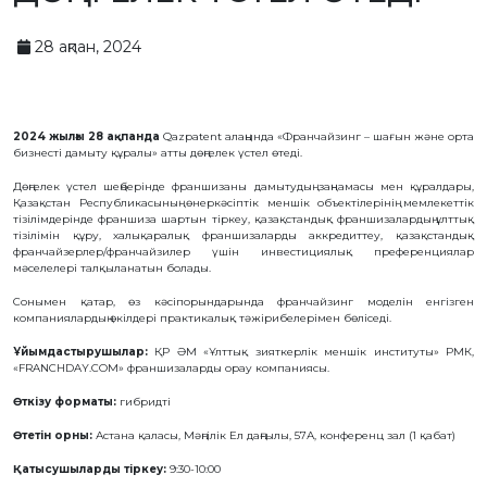
БАЙЛАНЫС
28 ақпан, 2024
ЗМ
ОБЪЕКТІЛЕРІ
ӨНЕРТАБЫСТАР
2024 жылғы 28 ақпанда
Qazpatent алаңында «Франчайзинг – шағын және орта
ПАЙДАЛЫ
бизнесті дамыту құралы» атты дөңгелек үстел өтеді.
МОДЕЛЬДЕР
Дөңгелек үстел шеңберінде франшизаны дамытудың заңнамасы мен құралдары,
ӨНЕРКӘСІПТІК
ҮЛГІЛЕР
Қазақстан Республикасының өнеркәсіптік меншік объектілерінің мемлекеттік
тізілімдерінде франшиза шартын тіркеу, қазақстандық франшизалардың ұлттық
СЕЛЕКЦИЯЛЫҚ
тізілімін құру, халықаралық франшизаларды аккредиттеу, қазақстандық
ЖЕТІСТІКТЕР
франчайзерлер/франчайзилер үшін инвестициялық преференциялар
ТАУАР
мәселелері талқыланатын болады.
БЕЛГІЛЕРІ
ТАУАР
Сонымен қатар, өз кәсіпорындарында франчайзинг моделін енгізген
ШЫҒАРЫЛҒАН
компаниялардың өкілдері практикалық тәжірибелерімен бөліседі.
ЖЕРДIҢ
АТАУЛАРЫ
Ұйымдастырушылар:
ҚР ӘМ «Ұлттық зияткерлік меншік институты» РМК,
ГЕОГРАФИЯЛЫҚ
«FRANCHDAY.COM» франшизаларды орау компаниясы.
НҰСҚАМАЛАР
ИНТЕГРАЛДЫҚ
Өткізу форматы:
гибридті
МИКРОСХЕМА
ТОПОЛОГИЯЛАРЫ
Өтетін орны:
Астана қаласы, Мәңгілік Ел даңғылы, 57А, конференц зал (1 қабат)
КОММЕРЦИЯЛАНДЫРУ
ШАРТТАРЫ
Қатысушыларды тіркеу:
9:30-10:00
АВТОРЛЫҚ