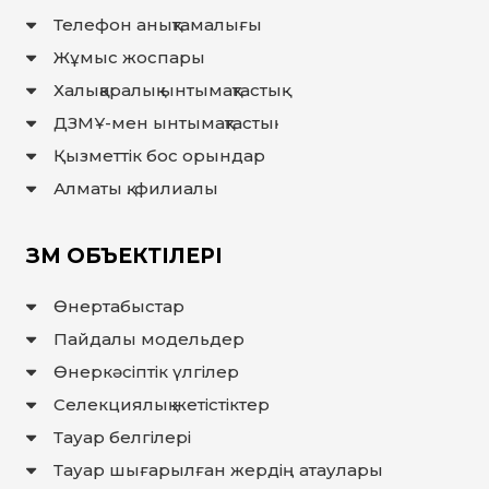
ЖАУАП
Телефон анықтамалығы
ПОИСК
Жұмыс жоспары
Халықаралық ынтымақтастық
ДЗМҰ-мен ынтымақтастық
Қызметтік бос орындар
Алматы қ. филиалы
ЗМ ОБЪЕКТІЛЕРІ
Өнертабыстар
Пайдалы модельдер
Өнеркәсіптік үлгілер
Селекциялық жетістіктер
Тауар белгілері
Тауар шығарылған жердiң атаулары