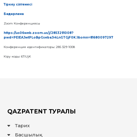
ҚҰҚЫҚТАР
Тіркеу сілтемесі
Бағдарлама
ДИРЕКТОРДЫҢ
БЛОГЫ
Zoom Конференциясы
ИНТЕРАКТИВТІ
https://us06web.zoom.us/j/2853291008?
КАРТА
pwd=PElEAJwtPLoBpGsebaJi4LnGTGjF0K.1&omn=81680097297
ГЕОГРАФИЯЛЫҚ
Конференция идентификаторы: 285 329 1008
НҰСҚАМАЛАР
ЖӘНЕ
ТАУАРЛАР
Кіру коды: 6TiUjK
ШЫҒАРЫЛҒАН
ЖЕРЛЕР
АТАУЛАРЫНЫҢ
ИНТЕРАКТИВТІ
КАРТАСЫ
ГЕОГРАФИЯЛЫҚ
НҰСҚАМАЛАР
ЖӘНЕ
ТАУАРЛАР
ШЫҒАРЫЛҒАН
ЖЕРЛЕР
АТАУЛАРЫНЫҢ
ӘЛЕУЕТТІ
QAZPATENT ТУРАЛЫ
ИНТЕРАКТИВТІ
КАРТАСЫ
Тарих
FAQ/
СҰРАҚ -
Басшылық