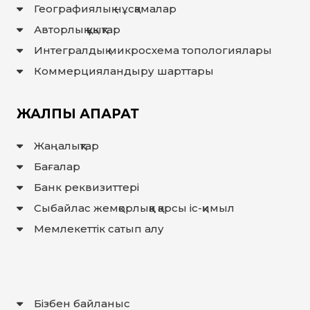
Географиялық нұсқамалар
Авторлық құқықтар
Интегралдық микросхема топологиялары
Коммерцияландыру шарттары
ЖАЛПЫ АҚПАРАТ
Жаңалықтар
Бағалар
Банк реквизиттері
Сыбайлас жемқорлыққа қарсы іс-қимыл
Мемлекеттiк сатып алу
Бізбен байланыс