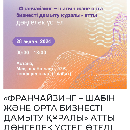
БАНК
РЕКВИЗИТТЕРІ
АЛМАТЫ
Қ.
ФИЛИАЛЫ
ҚАРЖЫЛЫҚ
ЕСЕП
ХАЛЫҚАРАЛЫҚ
ЫНТЫМАҚТАСТЫҚ
ҚЫЗМЕТТІК
БОС
ОРЫНДАР
«ҚАЗАҚСТАННЫҢ
ЗИЯТКЕРЛІК
МЕНШІГІ»
ЖУРНАЛЫ
МЕМЛЕКЕТТІК
КӨРСЕТІЛЕТІН
ҚЫЗМЕТТЕР
МЕМЛЕКЕТТІК
«ФРАНЧАЙЗИНГ – ШАҒЫН
САТЫП
АЛУЛАР
ЖӘНЕ ОРТА БИЗНЕСТІ
СЫБАЙЛАС
ЖЕМҚОРЛЫҚҚА
ҚАРСЫ ІС-
ДАМЫТУ ҚҰРАЛЫ» АТТЫ
ҚИМЫЛ
ШАПАҒАТ
ДӨҢГЕЛЕК ҮСТЕЛ ӨТЕДІ
ФОРУМЫ