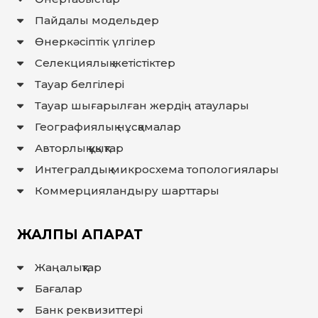
ҚҰҚЫҚТАР
Пайдалы модельдер
ДИРЕКТОРДЫҢ
Өнеркәсіптік үлгілер
БЛОГЫ
Селекциялық жетістіктер
ИНТЕРАКТИВТІ
КАРТА
Тауар белгілері
Тауар шығарылған жердiң атаулары
ГЕОГРАФИЯЛЫҚ
НҰСҚАМАЛАР
ЖӘНЕ
Географиялық нұсқамалар
ТАУАРЛАР
ШЫҒАРЫЛҒАН
Авторлық құқықтар
ЖЕРЛЕР
АТАУЛАРЫНЫҢ
ИНТЕРАКТИВТІ
Интегралдық микросхема топологиялары
КАРТАСЫ
Коммерцияландыру шарттары
ГЕОГРАФИЯЛЫҚ
НҰСҚАМАЛАР
ЖӘНЕ
ТАУАРЛАР
ШЫҒАРЫЛҒАН
ЖАЛПЫ АҚПАРАТ
ЖЕРЛЕР
АТАУЛАРЫНЫҢ
ӘЛЕУЕТТІ
ИНТЕРАКТИВТІ
Жаңалықтар
КАРТАСЫ
Бағалар
FAQ/
СҰРАҚ -
Банк реквизиттері