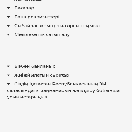
ЖАУАП
Бағалар
ПОИСК
Банк реквизиттері
Сыбайлас жемқорлыққа қарсы іс-қимыл
Мемлекеттiк сатып алу
Бізбен байланыс
Жиі қойылатын сұрақтар
Сіздің Қазақстан Республикасының ЗМ
саласындағы заңнамасын жетілдіру бойынша
ұсыныстарыңыз