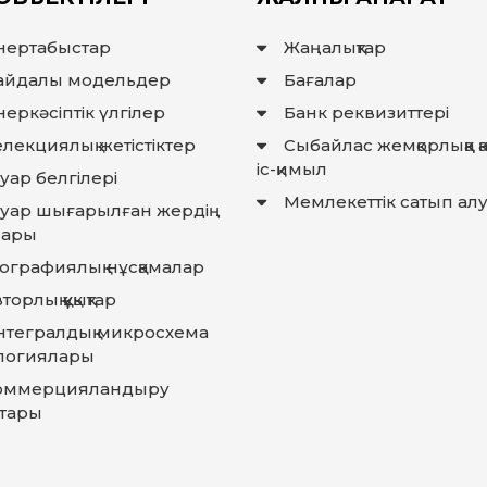
нертабыстар
Жаңалықтар
айдалы модельдер
Бағалар
еркәсіптік үлгілер
Банк реквизиттері
лекциялық жетістіктер
Сыбайлас жемқорлыққа 
іс-қимыл
уар белгілері
Мемлекеттiк сатып ал
ауар шығарылған жердiң
лары
еографиялық нұсқамалар
торлық құқықтар
нтегралдық микросхема
логиялары
оммерцияландыру
тары