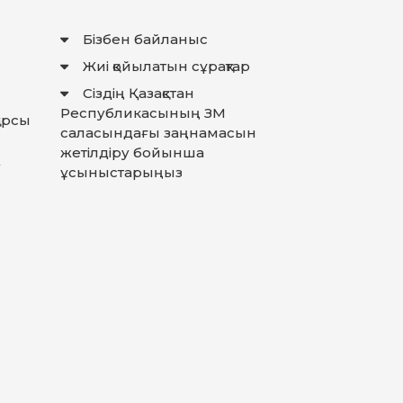
Бізбен байланыс
Жиі қойылатын сұрақтар
Сіздің Қазақстан
Республикасының ЗМ
қарсы
саласындағы заңнамасын
жетілдіру бойынша
у
ұсыныстарыңыз