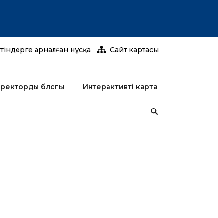
2026 жы
тіндерге арналған нұсқа
Сайт картасы
ректордың блогы
Интерактивті карта