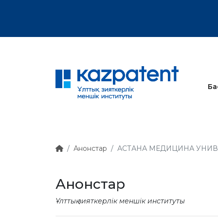
тық хат
Ба
Анонстар
АСТАНА МЕДИЦИНА УНИВЕ
Анонстар
Ұлттық зияткерлік меншік институты