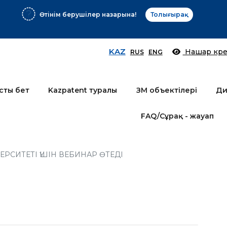
Өтінім берушілер назарына!
Толығырақ
KAZ
Нашар көре
RUS
ENG
сты бет
Kazpatent туралы
ЗМ объектілері
Ди
FAQ/Сұрақ - жауап
РСИТЕТІ ҮШІН ВЕБИНАР ӨТЕДІ