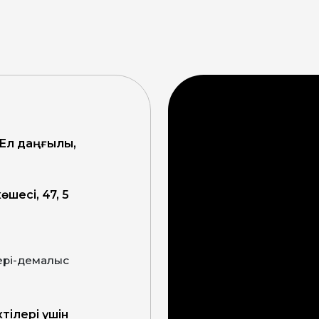
 Ел даңғылы,
өшесі, 47, 5
ктілері үшін