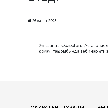
26 қазан, 2023
26 қазанда Qazpatent Астана мед
қорғау» тақырыбында вебинар өткіз
QAZPATENT ТУРАЛЫ
ЗМ 