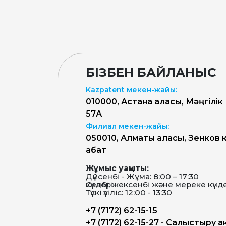
БІЗБЕН БАЙЛАНЫС
Kazpatent мекен-жайы:
010000, Астана қаласы, Мәңгілік
57А
Филиал мекен-жайы:
050010, Алматы қаласы, Зенков к
қабат
Жұмыс уақыты:
Дүйсенбі - Жұма: 8:00 – 17:30
Сенбі, жексенбі және мереке күндері-демалыс күндері
Түскі үзіліс: 12:00 - 13:30
+7 (7172) 62-15-15
+7 (7172) 62-15-27 - Салыстыру а