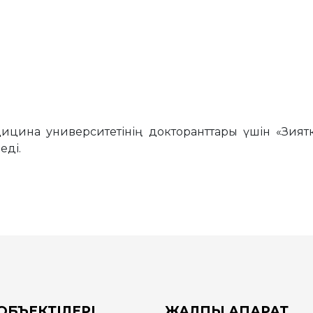
ицина университетінің докторанттары үшін «Зияткер
еді.
ОБЪЕКТІЛЕРІ
ЖАЛПЫ АҚПАРАТ