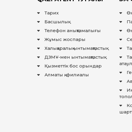
Тарих
Ө
Басшылық
П
Телефон анықтамалығы
Өн
Жұмыс жоспары
Се
Халықаралық ынтымақтастық
Та
ДЗМҰ-мен ынтымақтастық
Т
атау
Қызметтік бос орындар
Г
Алматы қ. филиалы
Ав
И
топо
К
шарт