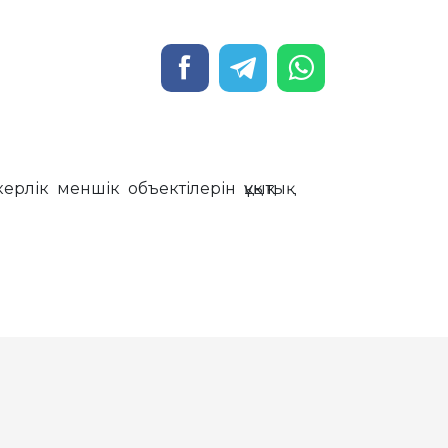
лік меншік объектілерін құқықтық