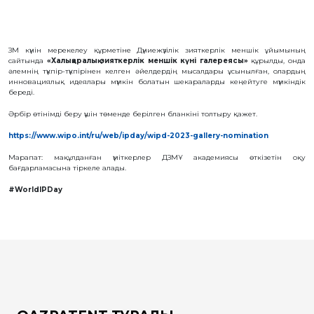
БАЙЛАНЫС
ЗМ
ЗМ күнін мерекелеу құрметіне Дүниежүзілік зияткерлік меншік ұйымының
ОБЪЕКТІЛЕРІ
сайтында
«Халықаралық зияткерлік меншік күні галереясы»
құрылды, онда
әлемнің түкпір-түкпірінен келген әйелдердің мысалдары ұсынылған, олардың
ӨНЕРТАБЫСТАР
инновациялық идеялары мүмкін болатын шекараларды кеңейтуге мүмкіндік
береді.
ПАЙДАЛЫ
МОДЕЛЬДЕР
Әрбір өтінімді беру үшін төменде берілген бланкіні толтыру қажет.
ӨНЕРКӘСІПТІК
ҮЛГІЛЕР
https://www.wipo.int/ru/web/ipday/wipd-2023-gallery-nomination
СЕЛЕКЦИЯЛЫҚ
ЖЕТІСТІКТЕР
Марапат: мақұлданған үміткерлер ДЗМҰ академиясы өткізетін оқу
бағдарламасына тіркеле алады.
ТАУАР
БЕЛГІЛЕРІ
#WorldIPDay
ТАУАР
ШЫҒАРЫЛҒАН
ЖЕРДIҢ
АТАУЛАРЫ
ГЕОГРАФИЯЛЫҚ
НҰСҚАМАЛАР
ИНТЕГРАЛДЫҚ
МИКРОСХЕМА
ТОПОЛОГИЯЛАРЫ
КОММЕРЦИЯЛАНДЫРУ
ШАРТТАРЫ
АВТОРЛЫҚ