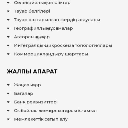
ЖАУАП
Селекциялық жетістіктер
ПОИСК
Тауар белгілері
Тауар шығарылған жердiң атаулары
Географиялық нұсқамалар
Авторлық құқықтар
Интегралдық микросхема топологиялары
Коммерцияландыру шарттары
ЖАЛПЫ АҚПАРАТ
Жаңалықтар
Бағалар
Банк реквизиттері
Сыбайлас жемқорлыққа қарсы іс-қимыл
Мемлекеттiк сатып алу