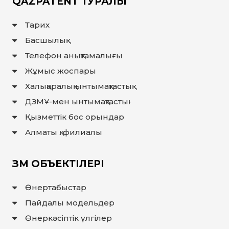
QAZPATENT ТУРАЛЫ
ҚҰҚЫҚТАР
Тарих
ДИРЕКТОРДЫҢ
БЛОГЫ
Басшылық
ИНТЕРАКТИВТІ
Телефон анықтамалығы
КАРТА
Жұмыс жоспары
ГЕОГРАФИЯЛЫҚ
НҰСҚАМАЛАР
Халықаралық ынтымақтастық
ЖӘНЕ
ТАУАРЛАР
ДЗМҰ-мен ынтымақтастық
ШЫҒАРЫЛҒАН
ЖЕРЛЕР
АТАУЛАРЫНЫҢ
Қызметтік бос орындар
ИНТЕРАКТИВТІ
КАРТАСЫ
Алматы қ. филиалы
ГЕОГРАФИЯЛЫҚ
НҰСҚАМАЛАР
ЖӘНЕ
ТАУАРЛАР
ШЫҒАРЫЛҒАН
ЗМ ОБЪЕКТІЛЕРІ
ЖЕРЛЕР
АТАУЛАРЫНЫҢ
ӘЛЕУЕТТІ
ИНТЕРАКТИВТІ
Өнертабыстар
КАРТАСЫ
Пайдалы модельдер
FAQ/
Өнеркәсіптік үлгілер
СҰРАҚ -