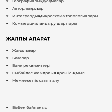
Географиялық нұсқамалар
Авторлық құқықтар
Интегралдық микросхема топологиялары
Коммерцияландыру шарттары
ЖАЛПЫ АҚПАРАТ
Жаңалықтар
Бағалар
Банк реквизиттері
Сыбайлас жемқорлыққа қарсы іс-қимыл
Мемлекеттiк сатып алу
Бізбен байланыс