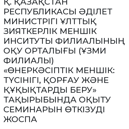
Қ. ҚАЗАҚСТАН
БАНК
РЕСПУБЛИКАСЫ ӘДІЛЕТ
РЕКВИЗИТТЕРІ
АЛМАТЫ
МИНИСТРІГІ ҰЛТТЫҚ
Қ.
ФИЛИАЛЫ
ЗИЯТКЕРЛІК МЕНШІК
ҚАРЖЫЛЫҚ
ЕСЕП
ИНСИТУТЫ ФИЛИАЛЫНЫҢ
ХАЛЫҚАРАЛЫҚ
ЫНТЫМАҚТАСТЫҚ
ОҚУ ОРТАЛЫҒЫ (ҰЗМИ
ТЕХНОЛОГИЯЛАР
МЕН
ИННОВАЦИЯЛАРДЫ
ФИЛИАЛЫ)
ҚОЛДАУ
ҚЫЗМЕТТІК
«ӨНЕРКӘСІПТІК МЕНШІК:
БОС
ОРЫНДАР
ТҮСІНІГІ, ҚОРҒАУ ЖӘНЕ
«ҚАЗАҚСТАННЫҢ
ЗИЯТКЕРЛІК
МЕНШІГІ»
ҚҰҚЫҚТАРДЫ БЕРУ»
ЖУРНАЛЫ
МЕМЛЕКЕТТІК
ТАҚЫРЫБЫНДА ОҚЫТУ
КӨРСЕТІЛЕТІН
ҚЫЗМЕТТЕР
СЕМИНАРЫН ӨТКІЗУДІ
МЕМЛЕКЕТТІК
САТЫП
АЛУЛАР
ЖОСПА
СЫБАЙЛАС
ЖЕМҚОРЛЫҚҚА
ҚАРСЫ ІС-