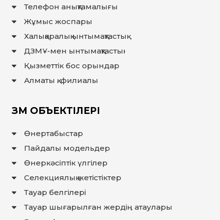
Телефон анықтамалығы
FAQ/
СҰРАҚ -
Жұмыс жоспары
ЖАУАП
Халықаралық ынтымақтастық
ПОИСК
ДЗМҰ-мен ынтымақтастық
Қызметтік бос орындар
Алматы қ. филиалы
ЗМ ОБЪЕКТІЛЕРІ
Өнертабыстар
Пайдалы модельдер
Өнеркәсіптік үлгілер
Селекциялық жетістіктер
Тауар белгілері
Тауар шығарылған жердiң атаулары