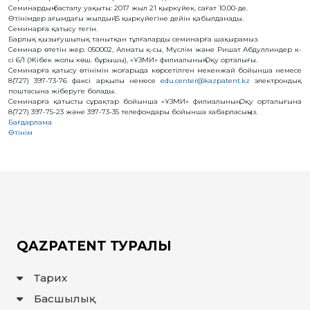
Семинардың басталу уақыты: 2017 жыл 21 қыркүйек, сағат 10.00-де.
КОММЕРЦИЯЛАНДЫРУ
Өтінімдер ағымдағы жылдың 15 қыркүйегіне дейін қабылданады.
ШАРТТАРЫ
Семинарға қатысу тегін.
АВТОРЛЫҚ
Барлық қызығушылық танытқан тұлғаларды семинарға шақырамыз.
ҚҰҚЫҚТАР
Семинар өтетін жер: 050002, Алматы қ-сы, Мүслім және Ришат Абдуллиндер к-
сі 6/1 (Жібек жолы көш. бұрышы), «ҰЗМИ» филиалының Оқу орталығы.
Семинарға қатысу өтінімін жоғарыда көрсетілген мекенжай бойынша немесе
ДИРЕКТОРДЫҢ
8(727) 397-73-76 факсі арқылы немесе
edu.center@kazpatent.kz
электрондық
БЛОГЫ
поштасына жіберуге болады.
Семинарға қатысты сұрақтар бойынша «ҰЗМИ» филиалының Оқу орталығына
ИНТЕРАКТИВТІ
8(727) 397-75-23 және 397-73-35 телефондары бойынша хабарласыңыз.
КАРТА
Бағдарлама
Өтінім
ГЕОГРАФИЯЛЫҚ
НҰСҚАМАЛАР
ЖӘНЕ
ТАУАРЛАР
ШЫҒАРЫЛҒАН
ЖЕРЛЕР
АТАУЛАРЫНЫҢ
ИНТЕРАКТИВТІ
КАРТАСЫ
ГЕОГРАФИЯЛЫҚ
НҰСҚАМАЛАР
ЖӘНЕ
QAZPATENT ТУРАЛЫ
ТАУАРЛАР
ШЫҒАРЫЛҒАН
ЖЕРЛЕР
АТАУЛАРЫНЫҢ
Тарих
ӘЛЕУЕТТІ
ИНТЕРАКТИВТІ
Басшылық
КАРТАСЫ