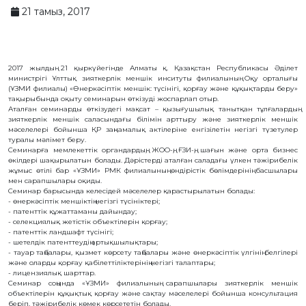
ҚИМЫЛ
21 тамыз, 2017
ШАПАҒАТ
ФОРУМЫ
БАЙЛАНЫС
2017 жылдың 21 қыркүйегінде Алматы қ. Қазақстан Республикасы Әділет
ЗМ
министрігі Ұлттық зияткерлік меншік инситуты филиалының Оқу орталығы
(ҰЗМИ филиалы) «Өнеркәсіптік меншік: түсінігі, қорғау және құқықтарды беру»
ОБЪЕКТІЛЕРІ
тақырыбында оқыту семинарын өткізуді жоспарлап отыр.
Аталған семинарды өткізудегі мақсат – қызығушылық танытқан тұлғалардың
ӨНЕРТАБЫСТАР
зияткерлік меншік саласындағы білімін арттыру және зияткерлік меншік
мәселелері бойынша ҚР заңнамалық актілеріне енгізілетін негізгі түзетулер
ПАЙДАЛЫ
туралы мәлімет беру.
МОДЕЛЬДЕР
Семинарға мемлекеттік органдардың, ЖОО-ң, ҒЗИ-ң, шағын және орта бизнес
ӨНЕРКӘСІПТІК
өкілдері шақырылатын болады. Дәрістерді аталған саладағы үлкен тәжірибелік
ҮЛГІЛЕР
жұмыс өтілі бар «ҰЗМИ» РМК филиалының өндірістік бөлімдерінің басшылары
СЕЛЕКЦИЯЛЫҚ
мен сарапшылары оқиды.
ЖЕТІСТІКТЕР
Семинар барысында келесідей мәселелер қарастырылатын болады:
- өнеркәсіптік меншіктің негізгі түсініктері;
ТАУАР
БЕЛГІЛЕРІ
- патенттік құжаттаманы дайындау;
- селекциялық жетістік объектілерін қорғау;
ТАУАР
- патенттік ландшафт түсінігі;
ШЫҒАРЫЛҒАН
- шетелдік патенттеудің артықшылықтары;
ЖЕРДIҢ
АТАУЛАРЫ
- тауар таңбалары, қызмет көрсету таңбалары және өнеркәсіптік үлгінің белгілері
және оларды қорғау қабілеттіліктерінің негізгі талаптары;
ГЕОГРАФИЯЛЫҚ
- лицензиялық шарттар.
НҰСҚАМАЛАР
Семинар соңында «ҰЗМИ» филиалының сарапшылары зияткерлік меншік
ИНТЕГРАЛДЫҚ
объектілерін құқықтық қорғау және сақтау мәселелері бойынша консультация
МИКРОСХЕМА
беріп, тәжірибелік көмек көрсететін болады.
ТОПОЛОГИЯЛАРЫ