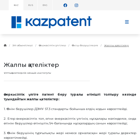
KAZ
RUS
ENG
АҚПАРАТТЫҚ
ХАБАРЛАМАЛАР!
БАСТЫ
БЕТ
KAZPATENT
ЗМ объектілері
Өнеркәсіптік үлгілер
Өтініш берушілерге
Жалпы қателіктер
ТУРАЛЫ
ИНСТИТУТ
Жалпы қателіктер
ТУРАЛЫ
ИНСТИТУТ
Ұлттық зияткерлік меншік институты
БАСШЫЛЫҒЫ
ЖЫЛДЫҚ
ЕСЕП
СТАТИСТИКАЛЫҚ
Өнеркәсіптік үлгіге патент беру туралы өтінішті толтыру кезінде
МӘЛІМЕТТЕР
туындайтын жалпы қателіктер:
ТЕЛЕФОНДАР
АНЫҚТАМАЛЫҒЫ
1. Өтінім берушілер ДЗМҰ ST.3 стандарты бойынша елдің кодын көрсетпейді.
ДЗМҰ-МЕН
2. Егер өнеркәсіптік топ, яғни өнеркәсіптік үлгінің нұсқалары мәлімделсе, онда
ЫНТЫМАҚТАСТЫҚ
өтінім берушілер өтініштің 54-бағанында нұсқалардың санын көрсетпейді;
ЖҰМЫС
ЖОСПАРЫ
3. Өтінім берушінің тұрғылықты жері немесе орналасқан жері туралы деректер
көрсетілмейді.
БАҒАЛАР