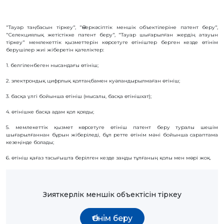
БАНК
РЕКВИЗИТТЕРІ
АЛМАТЫ
"Тауар таңбасын тіркеу", "Өнеркәсіптік меншік объектілеріне патент беру",
Қ.
"Селекциялық жетістікке патент беру", "Тауар шығарылған жердің атауын
ФИЛИАЛЫ
тіркеу" мемлекеттік қызметтерін көрсетуге өтініштер берген кезде өтінім
ҚАРЖЫЛЫҚ
берушілер жиі жіберетін қателіктер:
ЕСЕП
1. белгіленбеген нысандағы өтініш;
ХАЛЫҚАРАЛЫҚ
ЫНТЫМАҚТАСТЫҚ
2. электрондық цифрлық қолтаңбамен куәландырылмаған өтініш;
ҚЫЗМЕТТІК
БОС
ОРЫНДАР
3. басқа үлгі бойынша өтініш (мысалы, басқа өтінішхат);
«ҚАЗАҚСТАННЫҢ
4. өтінішке басқа адам қол қояды;
ЗИЯТКЕРЛІК
МЕНШІГІ»
ЖУРНАЛЫ
5. мемлекеттік қызмет көрсетуге өтініш патент беру туралы шешім
шығарылғаннан бұрын жіберіледі, бұл ретте өтінім мәні бойынша сараптама
МЕМЛЕКЕТТІК
КӨРСЕТІЛЕТІН
кезеңінде болады;
ҚЫЗМЕТТЕР
6. өтініш қағаз тасығышта берілген кезде заңды тұлғаның қолы мен мөрі жоқ.
МЕМЛЕКЕТТІК
САТЫП
АЛУЛАР
СЫБАЙЛАС
ЖЕМҚОРЛЫҚҚА
Зияткерлік меншік объектісін тіркеу
ҚАРСЫ ІС-
ҚИМЫЛ
ШАПАҒАТ
Өтінім беру
ФОРУМЫ