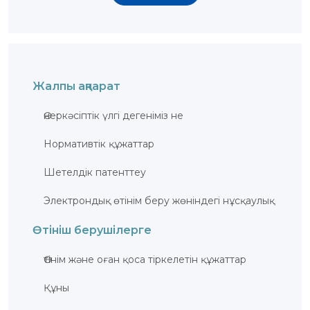
БАЙЛАНЫС
ЗМ
ОБЪЕКТІЛЕРІ
ӨНЕРТАБЫСТАР
Жалпы ақпарат
ПАЙДАЛЫ
МОДЕЛЬДЕР
Өнеркәсiптiк үлгi дегеніміз не
ӨНЕРКӘСІПТІК
ҮЛГІЛЕР
СЕЛЕКЦИЯЛЫҚ
Нормативтік құжаттар
ЖЕТІСТІКТЕР
ТАУАР
Шетелдік патенттеу
БЕЛГІЛЕРІ
ТАУАР
ШЫҒАРЫЛҒАН
Электрондық өтінім беру жөніндегі нұсқаулық
ЖЕРДIҢ
АТАУЛАРЫ
Өтініш берушілерге
ГЕОГРАФИЯЛЫҚ
НҰСҚАМАЛАР
ИНТЕГРАЛДЫҚ
Өтiнiм және оған қоса тiркелетiн құжаттар
МИКРОСХЕМА
ТОПОЛОГИЯЛАРЫ
КОММЕРЦИЯЛАНДЫРУ
Құны
ШАРТТАРЫ
АВТОРЛЫҚ