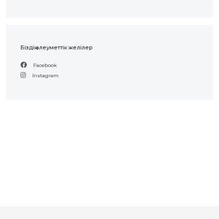
ЖАУАП
ПОИСК
Біздің әлеуметтік желілер
Facebook
Instagram