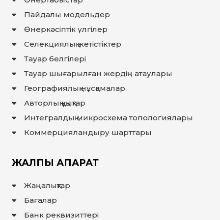
Пайдалы модельдер
Өнеркәсіптік үлгілер
Селекциялық жетістіктер
Тауар белгілері
Тауар шығарылған жердiң атаулары
Географиялық нұсқамалар
Авторлық құқықтар
Интегралдық микросхема топологиялары
Коммерцияландыру шарттары
ЖАЛПЫ АҚПАРАТ
Жаңалықтар
Бағалар
Банк реквизиттері