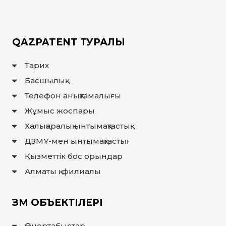
QAZPATENT ТУРАЛЫ
Тарих
Басшылық
Телефон анықтамалығы
Жұмыс жоспары
Халықаралық ынтымақтастық
ДЗМҰ-мен ынтымақтастық
Қызметтік бос орындар
Алматы қ. филиалы
ЗМ ОБЪЕКТІЛЕРІ
Өнертабыстар