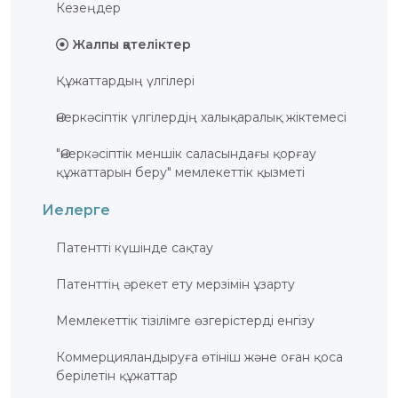
Кезеңдер
ҚҰҚЫҚТАР
ДИРЕКТОРДЫҢ
Жалпы қателіктер
БЛОГЫ
Құжаттардың үлгілері
ИНТЕРАКТИВТІ
КАРТА
Өнеркәсіптік үлгілердің халықаралық жіктемесі
ГЕОГРАФИЯЛЫҚ
НҰСҚАМАЛАР
"Өнеркәсіптік меншік саласындағы қорғау
ЖӘНЕ
ТАУАРЛАР
құжаттарын беру" мемлекеттік қызметі
ШЫҒАРЫЛҒАН
ЖЕРЛЕР
АТАУЛАРЫНЫҢ
ИНТЕРАКТИВТІ
Иелерге
КАРТАСЫ
ГЕОГРАФИЯЛЫҚ
Патентті күшінде сақтау
НҰСҚАМАЛАР
ЖӘНЕ
ТАУАРЛАР
ШЫҒАРЫЛҒАН
Патенттің әрекет ету мерзімін ұзарту
ЖЕРЛЕР
АТАУЛАРЫНЫҢ
ӘЛЕУЕТТІ
Мемлекеттік тізілімге өзгерістерді енгізу
ИНТЕРАКТИВТІ
КАРТАСЫ
Коммерцияландыруға өтініш және оған қоса
FAQ/
берілетін құжаттар
СҰРАҚ -