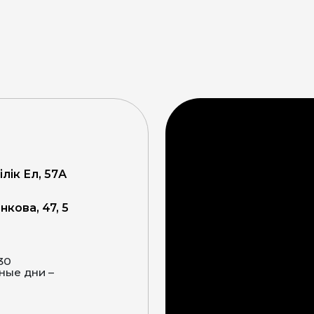
ілік Ел, 57А
кова, 47, 5
:30