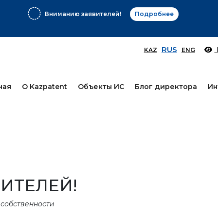
Вниманию заявителей!
Подробнее
RUS
KAZ
ENG
ная
О Kazpatent
Объекты ИС
Блог директора
Ин
ИТЕЛЕЙ!
 собственности