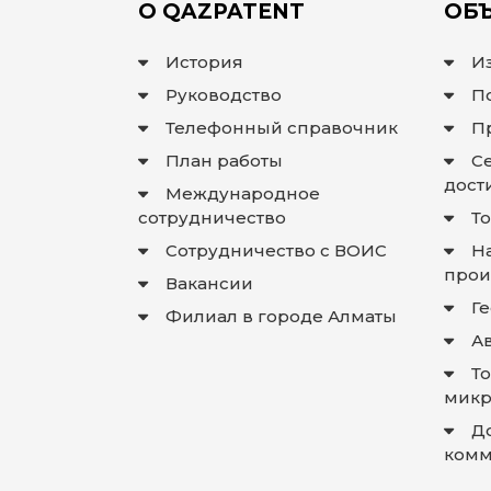
О QAZPATENT
ОБЪ
История
И
Руководство
П
Телефонный справочник
П
План работы
С
дост
Международное
сотрудничество
Т
Сотрудничество с ВОИС
Н
прои
Вакансии
Г
Филиал в городе Алматы
А
Т
микр
Д
комм