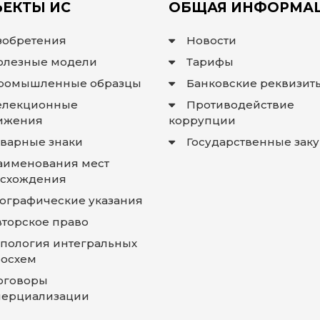
ЕКТЫ ИС
ОБЩАЯ ИНФОРМА
зобретения
Новости
олезные модели
Тарифы
ромышленные образцы
Банковские реквизит
елекционные
Противодействие
ижения
коррупции
оварные знаки
Государственные зак
аименования мест
схождения
еографические указания
вторское право
опология интегральных
осхем
оговоры
ерциализации