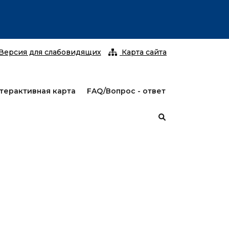
С 25 январ
Версия для слабовидящих
Карта сайта
терактивная карта
FAQ/Вопрос - ответ