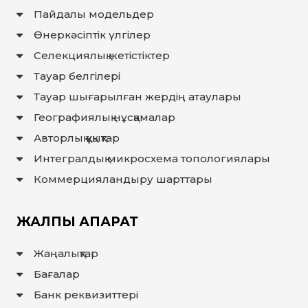
Пайдалы модельдер
Өнеркәсіптік үлгілер
Селекциялық жетістіктер
Тауар белгілері
Тауар шығарылған жердiң атаулары
Географиялық нұсқамалар
Авторлық құқықтар
Интегралдық микросхема топологиялары
Коммерцияландыру шарттары
ЖАЛПЫ АҚПАРАТ
Жаңалықтар
Бағалар
Банк реквизиттері