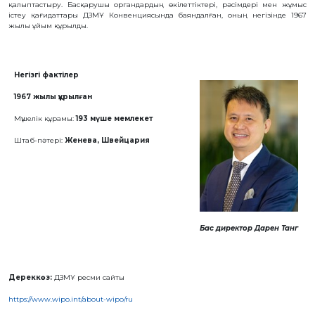
қалыптастыру. Басқарушы органдардың өкілеттіктері, рәсімдері мен жұмыс
БАНК
істеу қағидаттары ДЗМҰ Конвенциясында баяндалған, оның негізінде 1967
РЕКВИЗИТТЕРІ
жылы ұйым құрылды.
АЛМАТЫ
Қ.
ФИЛИАЛЫ
ҚАРЖЫЛЫҚ
Негізгі фактілер
ЕСЕП
ХАЛЫҚАРАЛЫҚ
1967 жылы құрылған
ЫНТЫМАҚТАСТЫҚ
ҚЫЗМЕТТІК
Мүшелік құрамы:
193 мүше мемлекет
БОС
ОРЫНДАР
Штаб-пәтері:
Женева, Швейцария
«ҚАЗАҚСТАННЫҢ
ЗИЯТКЕРЛІК
МЕНШІГІ»
ЖУРНАЛЫ
МЕМЛЕКЕТТІК
КӨРСЕТІЛЕТІН
ҚЫЗМЕТТЕР
МЕМЛЕКЕТТІК
Бас директор Дарен Танг
САТЫП
АЛУЛАР
СЫБАЙЛАС
ЖЕМҚОРЛЫҚҚА
ҚАРСЫ ІС-
Дереккөз:
ДЗМҰ ресми сайты
ҚИМЫЛ
ШАПАҒАТ
https://www.wipo.int/about-wipo/ru
ФОРУМЫ