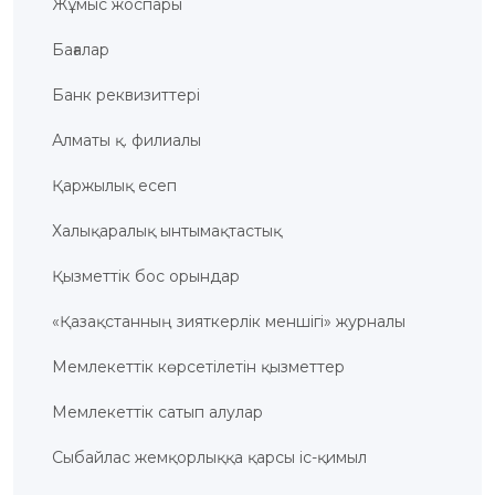
Жұмыс жоспары
ҚҰҚЫҚТАР
Бағалар
ДИРЕКТОРДЫҢ
БЛОГЫ
Банк реквизиттері
ИНТЕРАКТИВТІ
КАРТА
Алматы қ. филиалы
ГЕОГРАФИЯЛЫҚ
НҰСҚАМАЛАР
Қаржылық есеп
ЖӘНЕ
ТАУАРЛАР
ШЫҒАРЫЛҒАН
Халықаралық ынтымақтастық
ЖЕРЛЕР
АТАУЛАРЫНЫҢ
ИНТЕРАКТИВТІ
КАРТАСЫ
Қызметтік бос орындар
ГЕОГРАФИЯЛЫҚ
НҰСҚАМАЛАР
«Қазақстанның зияткерлік меншігі» журналы
ЖӘНЕ
ТАУАРЛАР
ШЫҒАРЫЛҒАН
ЖЕРЛЕР
Мемлекеттік көрсетілетін қызметтер
АТАУЛАРЫНЫҢ
ӘЛЕУЕТТІ
ИНТЕРАКТИВТІ
Мемлекеттік сатып алулар
КАРТАСЫ
FAQ/
Сыбайлас жемқорлыққа қарсы іс-қимыл
СҰРАҚ -