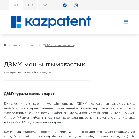
KAZ
RUS
ENG
АҚПАРАТТЫҚ
ХАБАРЛАМАЛАР!
БАСТЫ
БЕТ
KAZPATENT
Kazpatent туралы
ДЗМҰ-мен ынтымақтастық
ТУРАЛЫ
ИНСТИТУТ
ДЗМҰ-мен ынтымақтастық
ТУРАЛЫ
ИНСТИТУТ
Ұлттық зияткерлік меншік институты
БАСШЫЛЫҒЫ
ЖЫЛДЫҚ
ЕСЕП
СТАТИСТИКАЛЫҚ
ДЗМҰ туралы жалпы ақпарат
МӘЛІМЕТТЕР
Дүниежүзілік зияткерлік меншік ұйымы (ДЗМҰ) саясат, ынтымақтастықты
ТЕЛЕФОНДАР
АНЫҚТАМАЛЫҒЫ
нығайту, зияткерлік меншік саласындағы қызметтер мен ақпарат беру
мәселелерімен айналысатын жаһандық форум болып табылады. ДЗМҰ Біріккен
ДЗМҰ-МЕН
Ұлттар Ұйымы жүйесінің өзін-өзі қаржыландыратын мекемелеріне жатады
ЫНТЫМАҚТАСТЫҚ
және оған 193 мүше мемлекет кіреді.
ЖҰМЫС
ЖОСПАРЫ
ДЗМҰ-ның мақсаты - әркімнің игілігі үшін инновация мен шығармашылыққа
жағдай жасайтын зияткерлік меншіктің теңгерімді және тиімді жүйесін
БАҒАЛАР