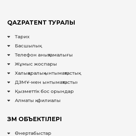
QAZPATENT ТУРАЛЫ
Тарих
Басшылық
Телефон анықтамалығы
Жұмыс жоспары
Халықаралық ынтымақтастық
ДЗМҰ-мен ынтымақтастық
Қызметтік бос орындар
Алматы қ. филиалы
ЗМ ОБЪЕКТІЛЕРІ
Өнертабыстар