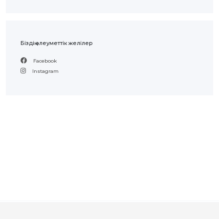
ЖАУАП
ПОИСК
Біздің әлеуметтік желілер
Facebook
Instagram