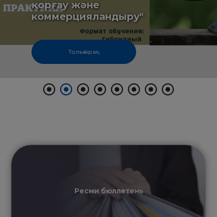
қорғау және
БАНК
коммерцияландыру"
РЕКВИЗИТТЕРІ
АЛМАТЫ
Қ.
ФИЛИАЛЫ
ҚАРЖЫЛЫҚ
Толығырақ
ЕСЕП
ХАЛЫҚАРАЛЫҚ
ЫНТЫМАҚТАСТЫҚ
ҚЫЗМЕТТІК
БОС
ОРЫНДАР
«ҚАЗАҚСТАННЫҢ
ЗИЯТКЕРЛІК
МЕНШІГІ»
ЖУРНАЛЫ
МЕМЛЕКЕТТІК
КӨРСЕТІЛЕТІН
ҚЫЗМЕТТЕР
МЕМЛЕКЕТТІК
САТЫП
АЛУЛАР
СЫБАЙЛАС
ЖЕМҚОРЛЫҚҚА
Зияткерлік меншікті
ҚАРСЫ ІС-
коммерцияландыру
ҚИМЫЛ
ШАПАҒАТ
ФОРУМЫ