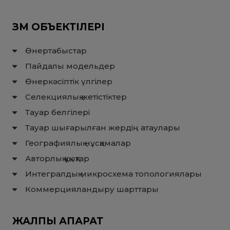
ЗМ ОБЪЕКТІЛЕРІ
Өнертабыстар
Пайдалы модельдер
Өнеркәсіптік үлгілер
Селекциялық жетістіктер
Тауар белгілері
Тауар шығарылған жердiң атаулары
Географиялық нұсқамалар
Авторлық құқықтар
Интегралдық микросхема топологиялары
Коммерцияландыру шарттары
ЖАЛПЫ АҚПАРАТ