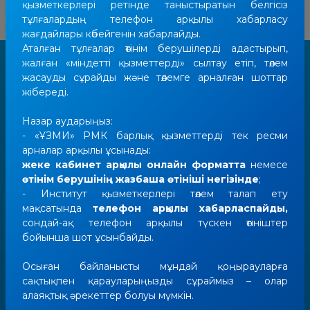
қызметкерлері ретінде таныстыратын белгісіз
тұлғалардың телефон арқылы хабарласу
жағдайлары көбейгенін хабарлайды.
Аталған тұлғалар өтінім берушілерді адастырып,
жалған «міндетті қызметтерді» сылтау етіп, төлем
жасауды сұрайды және төлемге арналған шоттар
жібереді.
2026 жылғы 3 тамызға жағдай
Назар аударыңыз:
- «ҰЗМИ» РМК барлық қызметтерді тек ресми
бойынша Қазақстан
арналар арқылы ұсынады:
Республикасының аумағында
жеке кабинет арқылы онлайн форматта
немесе
қорғауға алынған
өтінім берушінің жазбаша өтініші негізінде
;
- Институт қызметкерлері төлем талап ету
мақсатында
телефон арқылы хабарласпайды,
сондай-ақ телефон арқылы түскен өтініштер
бойынша шот ұсынбайды.
Осыған байланысты мұндай қоңырауларға
2 935
4 541
сақтықпен қарауларыңызды сұраймыз – олар
алаяқтық әрекеттер болуы мүмкін.
өнертабыстар
пайдалы