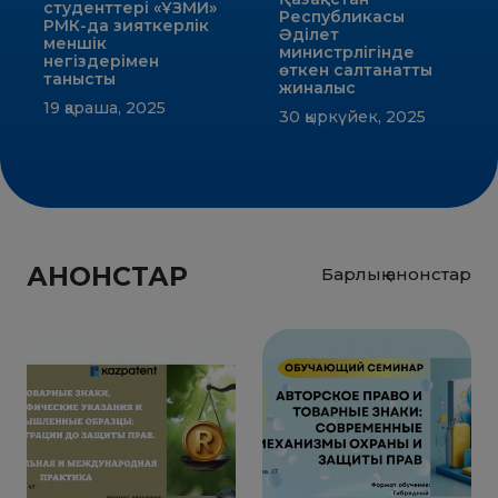
студенттері «ҰЗМИ»
Республикасы
РМК-да зияткерлік
Әділет
меншік
министрлігінде
негіздерімен
өткен салтанатты
танысты
жиналыс
19 қараша, 2025
30 қыркүйек, 2025
АНОНСТАР
Барлық анонстар