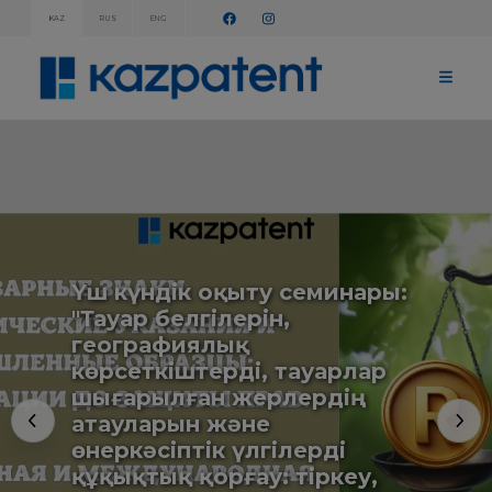
KAZ
RUS
ENG
АҚПАРАТТЫҚ
ХАБАРЛАМАЛАР!
БАСТЫ
БЕТ
KAZPATENT
ТУРАЛЫ
ИНСТИТУТ
ТУРАЛЫ
ИНСТИТУТ
БАСШЫЛЫҒЫ
Үш күндік оқыту семинары:
ЖЫЛДЫҚ
ЕСЕП
"Тауар белгілерін,
СТАТИСТИКАЛЫҚ
географиялық
МӘЛІМЕТТЕР
көрсеткіштерді, тауарлар
ТЕЛЕФОНДАР
АНЫҚТАМАЛЫҒЫ
шығарылған жерлердің
ДЗМҰ-МЕН
ЫНТЫМАҚТАСТЫҚ
атауларын және
ЖҰМЫС
өнеркәсіптік үлгілерді
ЖОСПАРЫ
құқықтық қорғау: тіркеу,
БАҒАЛАР