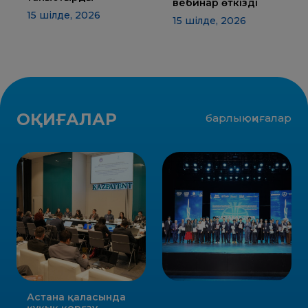
ЖАУАП
вебинар өткізді
15 шілде, 2026
15 шілде, 2026
ПОИСК
ОҚИҒАЛАР
барлық оқиғалар
Астана қаласында