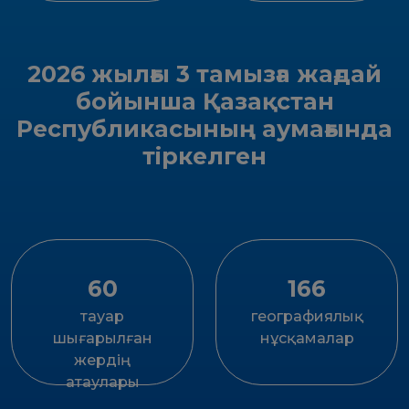
2026 жылғы 3 тамызға жағдай
бойынша Қазақстан
Республикасының аумағында
тіркелген
60
166
тауар
географиялық
шығарылған
нұсқамалар
жердiң
атаулары