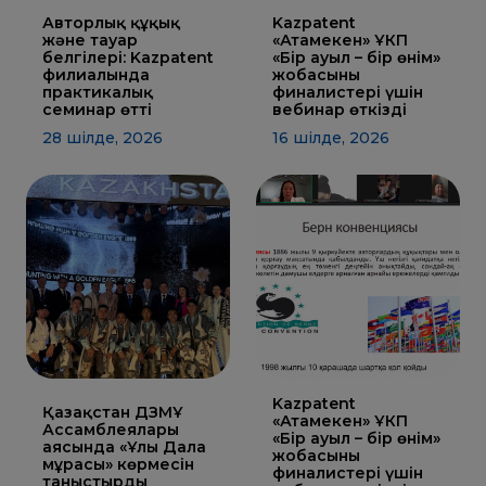
ҚҰҚЫҚТАР
Авторлық құқық
Kazpatent
және тауар
«Атамекен» ҰКП
ДИРЕКТОРДЫҢ
белгілері: Kazpatent
«Бір ауыл – бір өнім»
БЛОГЫ
филиалында
жобасының
практикалық
финалистері үшін
ИНТЕРАКТИВТІ
семинар өтті
вебинар өткізді
КАРТА
28 шілде, 2026
16 шілде, 2026
ГЕОГРАФИЯЛЫҚ
НҰСҚАМАЛАР
ЖӘНЕ
ТАУАРЛАР
ШЫҒАРЫЛҒАН
ЖЕРЛЕР
АТАУЛАРЫНЫҢ
ИНТЕРАКТИВТІ
КАРТАСЫ
ГЕОГРАФИЯЛЫҚ
НҰСҚАМАЛАР
ЖӘНЕ
ТАУАРЛАР
ШЫҒАРЫЛҒАН
ЖЕРЛЕР
АТАУЛАРЫНЫҢ
ӘЛЕУЕТТІ
ИНТЕРАКТИВТІ
Kazpatent
КАРТАСЫ
Қазақстан ДЗМҰ
«Атамекен» ҰКП
Ассамблеялары
«Бір ауыл – бір өнім»
аясында «Ұлы Дала
FAQ/
жобасының
мұрасы» көрмесін
СҰРАҚ -
финалистері үшін
таныстырды