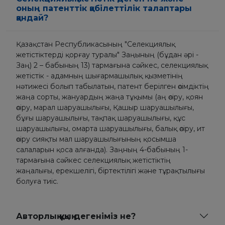
оның патенттік қабілеттілік талаптары
қандай?
Қазақстан Республикасының "Селекциялық
жетістіктерді қорғау туралы" Заңының (бұдан әрі -
Заң) 2 – бабының 13) тармағына сәйкес, селекциялық
жетістік - адамның шығармашылық қызметінің
нәтижесі болып табылатын, патент берілген өсімдіктің
жаңа сорты, жануардың жаңа тұқымы (аң өсіру, қоян
өсіру, марал шаруашылығы, Қашыр шаруашылығы,
бұғы шаруашылығы, тақпақ шаруашылығы, құс
шаруашылығы, омарта шаруашылығы, балық өсіру, ит
өсіру сияқты мал шаруашылығының қосымша
салаларын қоса алғанда). Заңның 4-бабының 1-
тармағына сәйкес селекциялық жетістіктің
жаңалығы, ерекшелігі, біртектілігі және тұрақтылығы
болуға тиіс.
Авторлық құқық дегеніміз не?