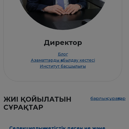
Директор
Блог
Азаматтарды қабылдау кестесі
Институт басшылығы
ЖИІ ҚОЙЫЛАТЫН
барлық сұрақтар
СҰРАҚТАР
Селекциялық жетістік деген не және