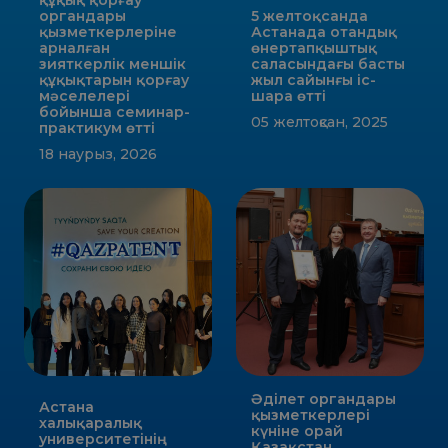
құқық қорғау
органдары
5 желтоқсанда
қызметкерлеріне
Астанада отандық
арналған
өнертапқыштық
зияткерлік меншік
саласындағы басты
құқықтарын қорғау
жыл сайынғы іс-
мәселелері
шара өтті
бойынша семинар-
05 желтоқсан, 2025
практикум өтті
18 наурыз, 2026
Әділет органдары
Астана
қызметкерлері
халықаралық
күніне орай
университетінің
Қазақстан