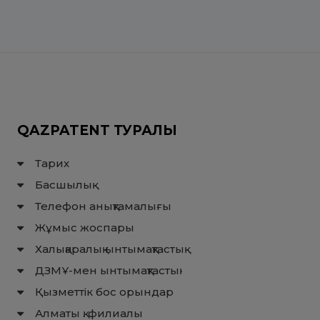
QAZPATENT ТУРАЛЫ
Тарих
Басшылық
Телефон анықтамалығы
Жұмыс жоспары
Халықаралық ынтымақтастық
ДЗМҰ-мен ынтымақтастық
Қызметтік бос орындар
Алматы қ. филиалы