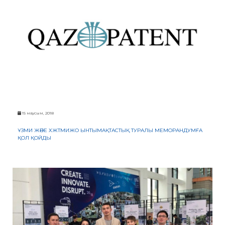
БАНК
РЕКВИЗИТТЕРІ
АЛМАТЫ
Қ.
ФИЛИАЛЫ
ҚАРЖЫЛЫҚ
ЕСЕП
ХАЛЫҚАРАЛЫҚ
ЫНТЫМАҚТАСТЫҚ
ҚЫЗМЕТТІК
БОС
ОРЫНДАР
«ҚАЗАҚСТАННЫҢ
ЗИЯТКЕРЛІК
15 маусым, 2018
МЕНШІГІ»
ЖУРНАЛЫ
ҰЗМИ ЖӘНЕ ХЖТМИЖО ЫНТЫМАҚТАСТЫҚ ТУРАЛЫ МЕМОРАНДУМҒА
МЕМЛЕКЕТТІК
ҚОЛ ҚОЙДЫ
КӨРСЕТІЛЕТІН
ҚЫЗМЕТТЕР
МЕМЛЕКЕТТІК
САТЫП
АЛУЛАР
СЫБАЙЛАС
ЖЕМҚОРЛЫҚҚА
ҚАРСЫ ІС-
ҚИМЫЛ
ШАПАҒАТ
ФОРУМЫ