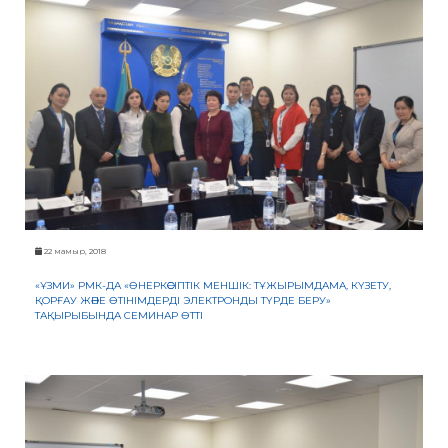
22 мамыр, 2018
«ҰЗМИ» РМК-ДА «ӨНЕРКӘСІПТІК МЕНШІК: ТҰЖЫРЫМДАМА, КҮЗЕТУ,
ҚОРҒАУ ЖӘНЕ ӨТІНІМДЕРДІ ЭЛЕКТРОНДЫ ТҮРДЕ БЕРУ»
ТАҚЫРЫБЫНДА СЕМИНАР ӨТТІ