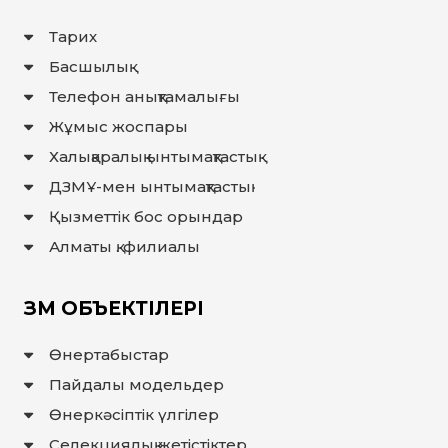
Тарих
Басшылық
Телефон анықтамалығы
Жұмыс жоспары
Халықаралық ынтымақтастық
ДЗМҰ-мен ынтымақтастық
Қызметтік бос орындар
Алматы қ. филиалы
ЗМ ОБЪЕКТІЛЕРІ
Өнертабыстар
Пайдалы модельдер
Өнеркәсіптік үлгілер
Селекциялық жетістіктер