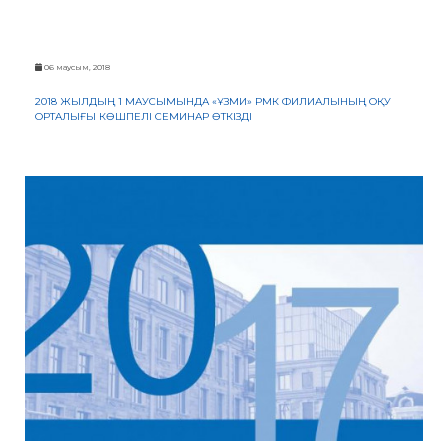
ЖАУАП
ПОИСК
06 маусым, 2018
2018 ЖЫЛДЫҢ 1 МАУСЫМЫНДА «ҰЗМИ» РМК ФИЛИАЛЫНЫҢ ОҚУ
ОРТАЛЫҒЫ КӨШПЕЛІ СЕМИНАР ӨТКІЗДІ