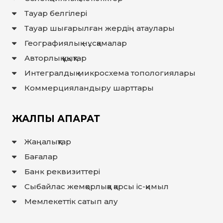
Тауар белгілері
Тауар шығарылған жердiң атаулары
Географиялық нұсқамалар
Авторлық құқықтар
Интегралдық микросхема топологиялары
Коммерцияландыру шарттары
ЖАЛПЫ АҚПАРАТ
Жаңалықтар
Бағалар
Банк реквизиттері
Сыбайлас жемқорлыққа қарсы іс-қимыл
Мемлекеттiк сатып алу