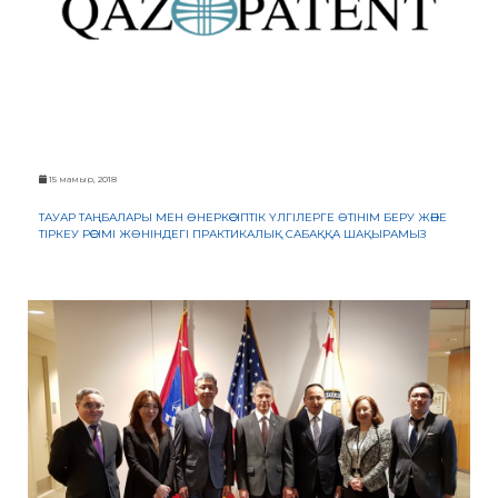
15 мамыр, 2018
ТАУАР ТАҢБАЛАРЫ МЕН ӨНЕРКӘСІПТІК ҮЛГІЛЕРГЕ ӨТІНІМ БЕРУ ЖӘНЕ
ТІРКЕУ РӘСІМІ ЖӨНІНДЕГІ ПРАКТИКАЛЫҚ САБАҚҚА ШАҚЫРАМЫЗ