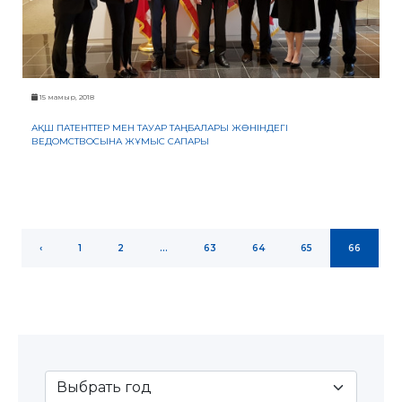
15 мамыр, 2018
АҚШ ПАТЕНТТЕР МЕН ТАУАР ТАҢБАЛАРЫ ЖӨНІНДЕГІ
ВЕДОМСТВОСЫНА ЖҰМЫС САПАРЫ
‹
1
2
...
63
64
65
66