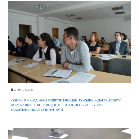
22 мамыр, 2018
«ҰЗМИ» РМК-ДА «ӨНЕРКӘСІПТІК МЕНШІК: ТҰЖЫРЫМДАМА, КҮЗЕТУ,
ҚОРҒАУ ЖӘНЕ ӨТІНІМДЕРДІ ЭЛЕКТРОНДЫ ТҮРДЕ БЕРУ»
ТАҚЫРЫБЫНДА СЕМИНАР ӨТТІ