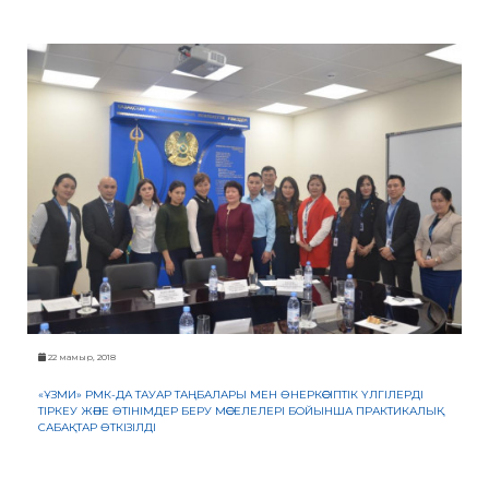
22 мамыр, 2018
«ҰЗМИ» РМК-ДА ТАУАР ТАҢБАЛАРЫ МЕН ӨНЕРКӘСІПТІК ҮЛГІЛЕРДІ
ТІРКЕУ ЖӘНЕ ӨТІНІМДЕР БЕРУ МӘСЕЛЕЛЕРІ БОЙЫНША ПРАКТИКАЛЫҚ
САБАҚТАР ӨТКІЗІЛДІ