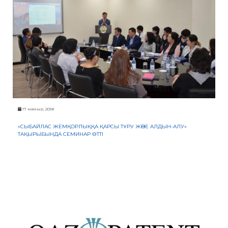
17 мамыр, 2018
«СЫБАЙЛАС ЖЕМҚОРЛЫҚҚА ҚАРСЫ ТҰРУ ЖӘНЕ АЛДЫН-АЛУ»
ТАҚЫРЫБЫНДА СЕМИНАР ӨТТІ