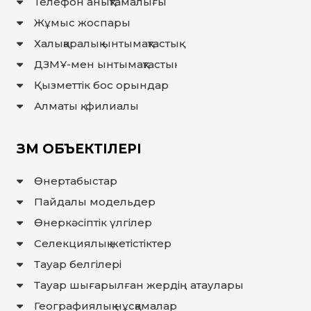
Телефон анықтамалығы
ЖАУАП
Жұмыс жоспары
ПОИСК
Халықаралық ынтымақтастық
ДЗМҰ-мен ынтымақтастық
Қызметтік бос орындар
Алматы қ. филиалы
ЗМ ОБЪЕКТІЛЕРІ
Өнертабыстар
Пайдалы модельдер
Өнеркәсіптік үлгілер
Селекциялық жетістіктер
Тауар белгілері
Тауар шығарылған жердiң атаулары
Географиялық нұсқамалар