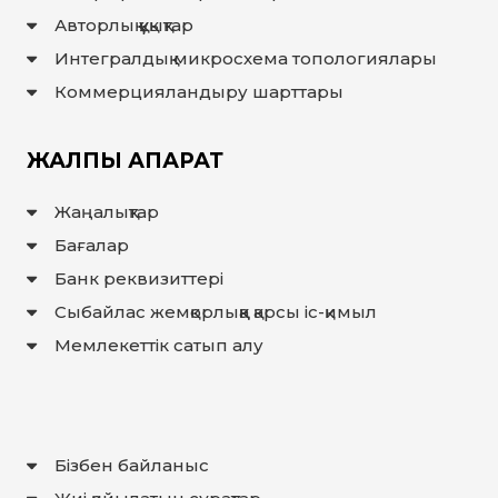
Авторлық құқықтар
Интегралдық микросхема топологиялары
Коммерцияландыру шарттары
ЖАЛПЫ АҚПАРАТ
Жаңалықтар
Бағалар
Банк реквизиттері
Сыбайлас жемқорлыққа қарсы іс-қимыл
Мемлекеттiк сатып алу
Бізбен байланыс