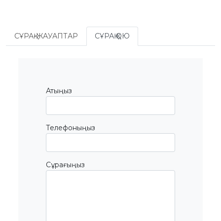
БАЙЛАНЫС
ЗМ
СҰРАҚ-ЖАУАПТАР
СҰРАҚ ҚОЮ
ОБЪЕКТІЛЕРІ
ӨНЕРТАБЫСТАР
ПАЙДАЛЫ
МОДЕЛЬДЕР
ӨНЕРКӘСІПТІК
Атыңыз
ҮЛГІЛЕР
СЕЛЕКЦИЯЛЫҚ
ЖЕТІСТІКТЕР
ТАУАР
БЕЛГІЛЕРІ
Телефоныңыз
ТАУАР
ШЫҒАРЫЛҒАН
ЖЕРДIҢ
АТАУЛАРЫ
ГЕОГРАФИЯЛЫҚ
Сұрағыңыз
НҰСҚАМАЛАР
ИНТЕГРАЛДЫҚ
МИКРОСХЕМА
ТОПОЛОГИЯЛАРЫ
КОММЕРЦИЯЛАНДЫРУ
ШАРТТАРЫ
АВТОРЛЫҚ